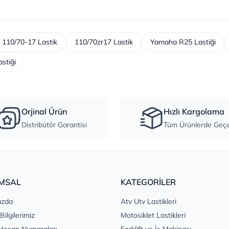
110/70-17 Lastik
110/70zr17 Lastik
Yamaha R25 Lastiği
stiği
Orjinal Ürün
Hızlı Kargolama
Distribütör Garantisi
Tüm Ürünlerde Geçer
MSAL
KATEGORİLER
ızda
Atv Utv Lastikleri
 Bilgilerimiz
Motosiklet Lastikleri