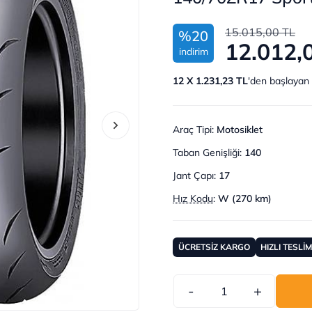
15.015,00 TL
%20
12.012,
indirim
12 X 1.231,23 TL
'den başlayan 
Araç Tipi
:
Motosiklet
Taban Genişliği
:
140
Jant Çapı
:
17
Hız Kodu
:
W (270 km)
ÜCRETSİZ KARGO
HIZLI TESLİ
-
+