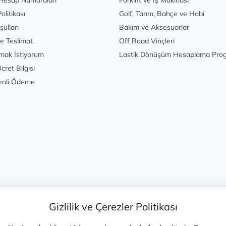
Hesap Numaraları
Forklift ve İş Makinası
Politikası
Golf, Tarım, Bahçe ve Hobi
şulları
Bakım ve Aksesuarlar
e Teslimat
Off Road Vinçleri
mak İstiyorum
Lastik Dönüşüm Hesaplama Pro
cret Bilgisi
enli Ödeme
Gizlilik ve Çerezler Politikası