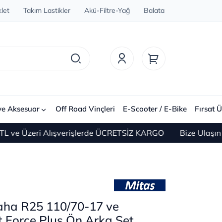
let
Takım Lastikler
Akü-Filtre-Yağ
Balata
ve Aksesuar
Off Road Vinçleri
E-Scooter / E-Bike
Fırsat Ü
e Üzeri Alışverişlerde ÜCRETSİZ KARGO
Bize Ulaşın 0(2
aha R25 110/70-17 ve
 Force Plus Ön Arka Set