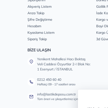
Siparişlerim
Banka 
Alışveriş Listem
Gizlilik 
Arıza Takip
İade Ko
Şifre Değiştirme
Kargo v
Hesabım
Bayi Ol
Kıyaslama Listem
Kargo Ü
Sipariş Takip
3d Güv
BİZE ULAŞIN
Yenikent Mahallesi Hacı Bektaş
Veli Caddesi Özyurtlar 2-I Blok No:
1 Esenyurt / İSTANBUL
0212 450 60 40
Haftaiçi 09 - 17 saatleri arası
info@lastikdeposu.com.tr
Tüm öneri ve şikayetleriniz için