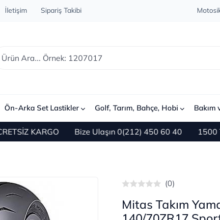
İletişim
Sipariş Takibi
Motosik
Ön-Arka Set Lastikler
Golf, Tarım, Bahçe, Hobi
Bakım 
ETSİZ KARGO
Bize Ulaşın 0(212) 450 60 40
1500 TL v
(0)
Mitas Takım Yam
140/70ZR17 Sport