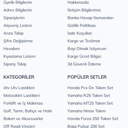
Üyelik Bilgilerim
Hakkımızda
Adres Bilgilerim
İletişim Bilgilerimiz
Siparişlerim
Banka Hesap Numaraları
Alışveriş Listem
Gizlilik Politikası
Arıza Takip
İade Koşulları
Şifre Değiştirme
Kargo ve Teslimat
Hesabım
Bayi Olmak İstiyorum
Kıyaslama Listem
Kargo Ücret Bilgisi
Sipariş Takip
3d Güvenli Ödeme
KATEGORİLER
POPÜLER SETLER
Atv Utv Lastikleri
Honda Pcx Ön Takım Set
Motosiklet Lastikleri
Yamaha R25 Takım Set
Forklift ve İş Makinası
Yamaha MT25 Takım Set
Golf, Tarım, Bahçe ve Hobi
Yamaha Nmax Takım
Bakım ve Aksesuarlar
Honda Forza 250 Takım Set
Off Road Vinçleri
Bajaj Pulsar 200 Set