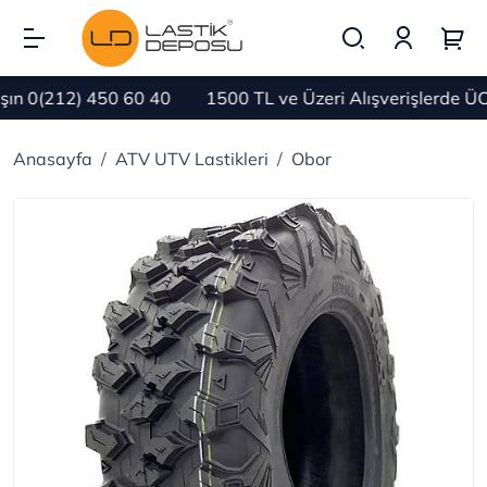
n 0(212) 450 60 40
1500 TL ve Üzeri Alışverişlerde ÜC
Anasayfa
ATV UTV Lastikleri
Obor