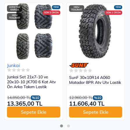
ÜCRETSİZ
YENİ
HIZLI
YENİ
KARGO
TESLİMAT
SON 3 ÜRÜN
SON 1 ÜRÜN
HIZLI
TESLİMAT
Junkai
Junkai Set 21x7-10 ve
SunF 30x10R14 A060
20x10-10 JK700 6 Kat Atv
Matador 8PR Atv Utv Lastik
Ön Arka Takım Lastik
14.850,00 TL
12.960,00 TL
%10
%10
13.365,00 TL
11.606,40 TL
Sepete Ekle
Sepete Ekle