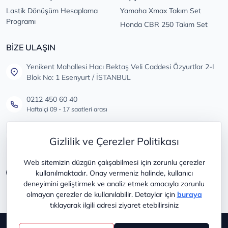
Lastik Dönüşüm Hesaplama
Yamaha Xmax Takım Set
Programı
Honda CBR 250 Takım Set
BİZE ULAŞIN
Yenikent Mahallesi Hacı Bektaş Veli Caddesi Özyurtlar 2-I
Blok No: 1 Esenyurt / İSTANBUL
0212 450 60 40
Haftaiçi 09 - 17 saatleri arası
info@lastikdeposu.com.tr
Gizlilik ve Çerezler Politikası
Tüm öneri ve şikayetleriniz için
Web sitemizin düzgün çalışabilmesi için zorunlu çerezler
kullanılmaktadır. Onay vermeniz halinde, kullanıcı
deneyimini geliştirmek ve analiz etmek amacıyla zorunlu
olmayan çerezler de kullanılabilir. Detaylar için
buraya
tıklayarak ilgili adresi ziyaret etebilirsiniz
Copyright © 2025
lastikdeposu