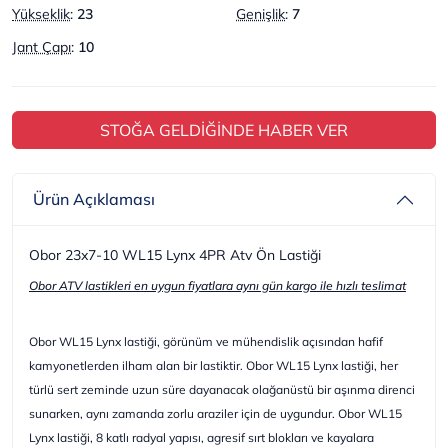
Yükseklik
:
23
Genişlik
:
7
Jant Çapı
:
10
STOĞA GELDİĞİNDE HABER VER
Ürün Açıklaması
Obor 23x7-10 WL15 Lynx 4PR Atv Ön Lastiği
Obor ATV lastikleri en uygun fiyatlara aynı gün kargo ile hızlı teslimat
Obor WL15 Lynx lastiği, görünüm ve mühendislik açısından hafif
kamyonetlerden ilham alan bir lastiktir. Obor WL15 Lynx lastiği, her
türlü sert zeminde uzun süre dayanacak olağanüstü bir aşınma direnci
sunarken, aynı zamanda zorlu araziler için de uygundur. Obor WL15
Lynx lastiği, 8 katlı radyal yapısı, agresif sırt blokları ve kayalara