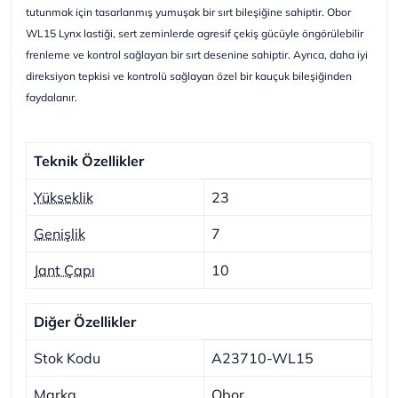
tutunmak için tasarlanmış yumuşak bir sırt bileşiğine sahiptir. Obor
WL15 Lynx lastiği, sert zeminlerde agresif çekiş gücüyle öngörülebilir
frenleme ve kontrol sağlayan bir sırt desenine sahiptir. Ayrıca, daha iyi
direksiyon tepkisi ve kontrolü sağlayan özel bir kauçuk bileşiğinden
faydalanır.
Teknik Özellikler
Yükseklik
23
Genişlik
7
Jant Çapı
10
Diğer Özellikler
Stok Kodu
A23710-WL15
Marka
Obor