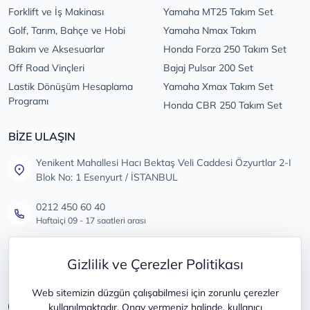
Forklift ve İş Makinası
Yamaha MT25 Takım Set
Golf, Tarım, Bahçe ve Hobi
Yamaha Nmax Takım
Bakım ve Aksesuarlar
Honda Forza 250 Takım Set
Off Road Vinçleri
Bajaj Pulsar 200 Set
Lastik Dönüşüm Hesaplama
Yamaha Xmax Takım Set
Programı
Honda CBR 250 Takım Set
BİZE ULAŞIN
Yenikent Mahallesi Hacı Bektaş Veli Caddesi Özyurtlar 2-I
Blok No: 1 Esenyurt / İSTANBUL
0212 450 60 40
Haftaiçi 09 - 17 saatleri arası
info@lastikdeposu.com.tr
Gizlilik ve Çerezler Politikası
Tüm öneri ve şikayetleriniz için
Web sitemizin düzgün çalışabilmesi için zorunlu çerezler
kullanılmaktadır. Onay vermeniz halinde, kullanıcı