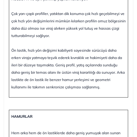
Çok yarı-çaplı profiller, yatıktan dik konuma çok hızlı geçebilmeyi ve
çok hızlı yön değişimlerini mümkün kılarken profilin omuz bölgesinin
daha düz olması ise viraj alırken yüksek yol tutuş ve hassas çizgi
tutturabilmeyi sağlıyor.
Ön lastik, hızlı yön değişimi kabiliyeti sayesinde sürücüyü daha
erken viraja yatmaya teşvik ederek kıvraklık ve hakimiyeti daha da
ileri bir düzeye taşımakta. Geniş profil, yatış açılarında sunduğu
daha geniş bir temas alanı ile üstün viraj kararlılığı da sunuyor. Arka
lastikte de ön lastik ile benzer hamur yerleşimi ve geometri
kullanımı ile takımın senkronize çalışması sağlanmış.
HAMURLAR
Hem arka hem de ön lastiklerde daha geniş yumuşak alan sunan