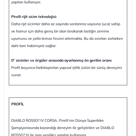
yapıları kullanıyor.
Pirelli rijit sicim teknolojisi:
Daha rijit sicimler daha az sayında sonlanma sayısına (uca) sahip
ve hamur için daha geniş bir alan bırakarak lastiğin zemine
uyumunu ve yolla temas hissini artırmakta. Bu da sınırları zorlarken
dahi tam hakimiyeti sağlar.
0° sicimler ve örgüler arasında ayarlanmış ön gerilim oranı:
Profil boyunca farklılaştırılan yapısal rjitlik üstün bir sürüş deneyimi
sunar.
PROFİL
DIABLO ROSSO? IV CORSA, Pirelli'nin Dünya Superbike
Şampiyonasında kazandığı deneyim ile geliştirilen ve DIABLO
ROSSO? IV ile aynı yenilikçi yapıları kullanıyor.