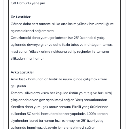
Çift Hamurlu yerleşim
Ön Lastikler
Görece daha sert tamamı silika orta kısım yüksek hız kararlılığı ve
aşınma direnci sağlamakta.
Omuzlardaki daha yumuşar katman ise 25° üzerindeki yatış
açılarında devreye girer ve daha fazla tutuş ve muhteşem temas
hissi sunar. Yüksek erime noktasına sahip reçineler ile tamamı
silikadan imal hamur.
Arka Lastikler
Arka lastik hamurları ön lastik ile uyum içinde çalışmak üzere
geliştirildi.
Tamamı silika orta kısım her koşulda üstün yol tutuş ve hızlı viraj
çıkışlarında erken gaz açabilmeyi sağlar. Yarış hamurlarından
türetilen daha yumuşak omuz hamuru Pirelli yarış ürünlerinde
kullanılan SC serisi hamurlara benzer yapıdadır. 100% karbon
siyahından ibaret bu hamur hızlı ısınmayı ve 25° üzeri yatış
açılarında inanılmaz düzeyde ivmelenebilmeyi sağlar.