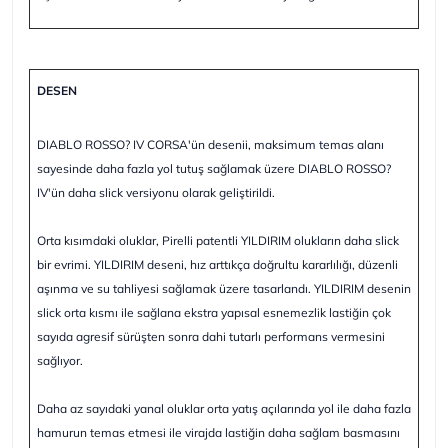
DESEN
DIABLO ROSSO? IV CORSA'ün desenii, maksimum temas alanı
sayesinde daha fazla yol tutuş sağlamak üzere DIABLO ROSSO?
IV'ün daha slick versiyonu olarak geliştirildi.
Orta kısımdaki oluklar, Pirelli patentli YILDIRIM olukların daha slick
bir evrimi. YILDIRIM deseni, hız arttıkça doğrultu kararlılığı, düzenli
aşınma ve su tahliyesi sağlamak üzere tasarlandı. YILDIRIM desenin
slick orta kısmı ile sağlana ekstra yapısal esnemezlik lastiğin çok
sayıda agresif sürüşten sonra dahi tutarlı performans vermesini
sağlıyor.
Daha az sayıdaki yanal oluklar orta yatış açılarında yol ile daha fazla
hamurun temas etmesi ile virajda lastiğin daha sağlam basmasını