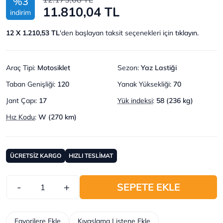
%3
11.810,04 TL
indirim
12 X 1.210,53 TL
'den başlayan taksit seçenekleri için
tıklayın.
Araç Tipi
:
Motosiklet
Sezon
:
Yaz Lastiği
Taban Genişliği
:
120
Yanak Yüksekliği
:
70
Jant Çapı
:
17
Yük indeksi
:
58 (236 kg)
Hız Kodu
:
W (270 km)
ÜCRETSİZ KARGO
HIZLI TESLİMAT
-
+
SEPETE EKLE
Favorilere Ekle
Kıyaslama Listene Ekle