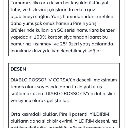
Tamamı silika orta kısım her koşulda üstün yol
tutuş ve hızlı viraj çıkışlarında erken gaz
açabilmeyi sağlar. Yarış hamurlarından türetilen
daha yumuşak omuz hamuru Pirelli yarış
ürünlerinde kullanılan SC serisi hamurlara benzer
yapıdadır. 100% karbon siyahından ibaret bu
hamur hızlı ısınmayı ve 25° üzeri yatış açılarında
inanılmaz düzeyde ivmelenebilmeyi sağlar.
DESEN
DIABLO ROSSO? IV CORSA'ün desenii, maksimum
temas alanı sayesinde daha fazla yol tutuş
sağlamak üzere DIABLO ROSSO? IV'ün daha slick
versiyonu olarak geliştirildi.
Orta kısımdaki oluklar, Pirelli patentli YILDIRIM
olukların daha slick bir evrimi. YILDIRIM deseni, hız
arttıkça doğrultu kararlılığı, düzenli aşınma ve su