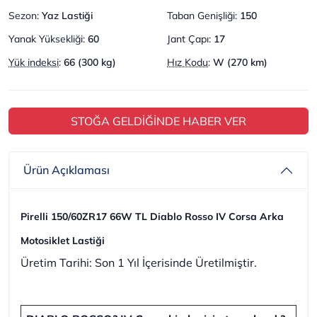
Sezon
:
Yaz Lastiği
Taban Genişliği
:
150
Yanak Yüksekliği
:
60
Jant Çapı
:
17
Yük indeksi
:
66 (300 kg)
Hız Kodu
:
W (270 km)
STOĞA GELDİĞİNDE HABER VER
Ürün Açıklaması
Pirelli 150/60ZR17 66W TL Diablo Rosso IV Corsa Arka
Motosiklet Lastiği
Üretim Tarihi: Son 1 Yıl İçerisinde Üretilmiştir.