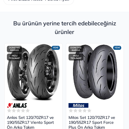
Bu ürünün yerine tercih edebileceğiniz
ürünler
ÜCRETSİZ
YENİ
ÜCRETSİZ
YENİ
KARGO
KARGO
HIZLI
HIZLI
TESLİMAT
TESLİMAT
Anlas Set 120/70ZR17 ve
Mitas Set 120/70ZR17 ve
190/55ZR17 Viento Sport
190/55ZR17 Sport Force
Ön Arka Takım
Plus Ön Arka Takım