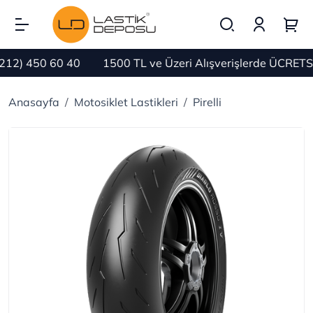
 450 60 40
1500 TL ve Üzeri Alışverişlerde ÜCRETSİZ 
Anasayfa
Motosiklet Lastikleri
Pirelli