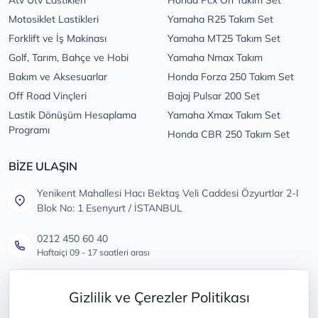
Atv Utv Lastikleri
Honda Pcx Ön Takım Set
Motosiklet Lastikleri
Yamaha R25 Takım Set
Forklift ve İş Makinası
Yamaha MT25 Takım Set
Golf, Tarım, Bahçe ve Hobi
Yamaha Nmax Takım
Bakım ve Aksesuarlar
Honda Forza 250 Takım Set
Off Road Vinçleri
Bajaj Pulsar 200 Set
Lastik Dönüşüm Hesaplama
Yamaha Xmax Takım Set
Programı
Honda CBR 250 Takım Set
BİZE ULAŞIN
Yenikent Mahallesi Hacı Bektaş Veli Caddesi Özyurtlar 2-I
Blok No: 1 Esenyurt / İSTANBUL
0212 450 60 40
Haftaiçi 09 - 17 saatleri arası
info@lastikdeposu.com.tr
Gizlilik ve Çerezler Politikası
Tüm öneri ve şikayetleriniz için