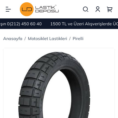
n 0(212) 450 60 40
1500 TL ve Üzeri Alışverişlerde ÜC
Anasayfa
Motosiklet Lastikleri
Pirelli