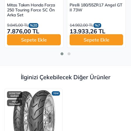
Mitas Takım Honda Forza
Pirelli 180/55ZR17 Angel GT
250 Touring Force SC Ön
II 73W
Arka Set
9.845,00 TL
14.982,00 TL
%20
%7
7.876,00 TL
13.933,26 TL
Sepete Ekle
Sepete Ekle
İlginizi Çekebilecek Diğer Ürünler
ÜCRETSİZ
YENİ
KARGO
HIZLI
TESLİMAT