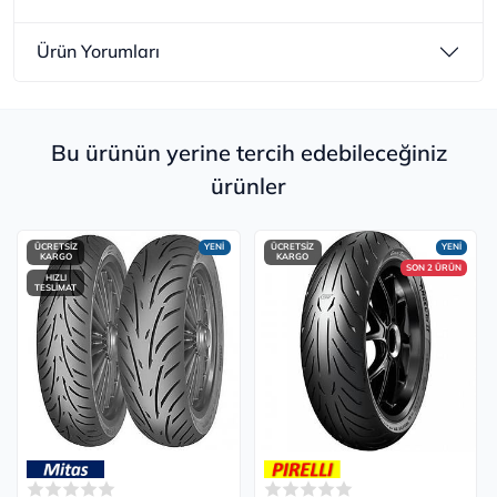
Ürün Yorumları
Bu ürünün yerine tercih edebileceğiniz
ürünler
ÜCRETSİZ
YENİ
ÜCRETSİZ
YENİ
KARGO
KARGO
SON 2 ÜRÜN
HIZLI
TESLİMAT