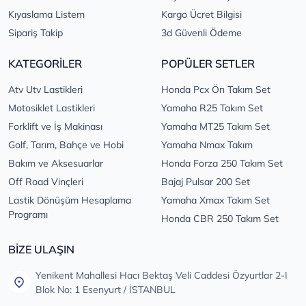
Kıyaslama Listem
Kargo Ücret Bilgisi
Sipariş Takip
3d Güvenli Ödeme
KATEGORİLER
POPÜLER SETLER
Atv Utv Lastikleri
Honda Pcx Ön Takım Set
Motosiklet Lastikleri
Yamaha R25 Takım Set
Forklift ve İş Makinası
Yamaha MT25 Takım Set
Golf, Tarım, Bahçe ve Hobi
Yamaha Nmax Takım
Bakım ve Aksesuarlar
Honda Forza 250 Takım Set
Off Road Vinçleri
Bajaj Pulsar 200 Set
Lastik Dönüşüm Hesaplama
Yamaha Xmax Takım Set
Programı
Honda CBR 250 Takım Set
BİZE ULAŞIN
Yenikent Mahallesi Hacı Bektaş Veli Caddesi Özyurtlar 2-I
Blok No: 1 Esenyurt / İSTANBUL