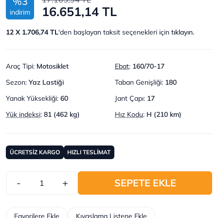
%3
16.651,14 TL
indirim
12 X 1.706,74 TL
'den başlayan taksit seçenekleri için
tıklayın.
Araç Tipi
:
Motosiklet
Ebat
:
160/70-17
Sezon
:
Yaz Lastiği
Taban Genişliği
:
180
Yanak Yüksekliği
:
60
Jant Çapı
:
17
Yük indeksi
:
81 (462 kg)
Hız Kodu
:
H (210 km)
ÜCRETSİZ KARGO
HIZLI TESLİMAT
-
+
SEPETE EKLE
Favorilere Ekle
Kıyaslama Listene Ekle