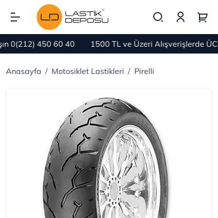
 0(212) 450 60 40
1500 TL ve Üzeri Alışverişlerde ÜC
Anasayfa
Motosiklet Lastikleri
Pirelli