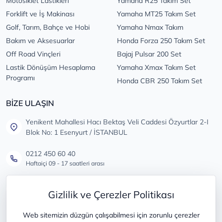
Motosiklet Lastikleri
Yamaha R25 Takım Set
Forklift ve İş Makinası
Yamaha MT25 Takım Set
Golf, Tarım, Bahçe ve Hobi
Yamaha Nmax Takım
Bakım ve Aksesuarlar
Honda Forza 250 Takım Set
Off Road Vinçleri
Bajaj Pulsar 200 Set
Lastik Dönüşüm Hesaplama
Yamaha Xmax Takım Set
Programı
Honda CBR 250 Takım Set
BİZE ULAŞIN
Yenikent Mahallesi Hacı Bektaş Veli Caddesi Özyurtlar 2-I
Blok No: 1 Esenyurt / İSTANBUL
0212 450 60 40
Haftaiçi 09 - 17 saatleri arası
info@lastikdeposu.com.tr
Gizlilik ve Çerezler Politikası
Tüm öneri ve şikayetleriniz için
Web sitemizin düzgün çalışabilmesi için zorunlu çerezler