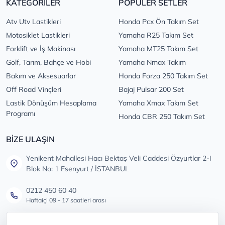
KATEGORİLER
POPÜLER SETLER
Atv Utv Lastikleri
Honda Pcx Ön Takım Set
Motosiklet Lastikleri
Yamaha R25 Takım Set
Forklift ve İş Makinası
Yamaha MT25 Takım Set
Golf, Tarım, Bahçe ve Hobi
Yamaha Nmax Takım
Bakım ve Aksesuarlar
Honda Forza 250 Takım Set
Off Road Vinçleri
Bajaj Pulsar 200 Set
Lastik Dönüşüm Hesaplama
Yamaha Xmax Takım Set
Programı
Honda CBR 250 Takım Set
BİZE ULAŞIN
Yenikent Mahallesi Hacı Bektaş Veli Caddesi Özyurtlar 2-I
Blok No: 1 Esenyurt / İSTANBUL
0212 450 60 40
Haftaiçi 09 - 17 saatleri arası
info@lastikdeposu.com.tr