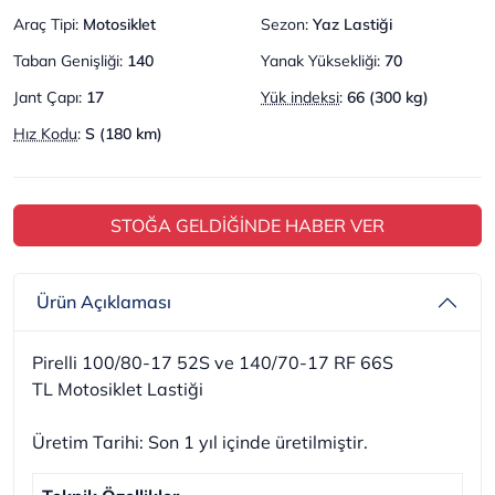
Araç Tipi
:
Motosiklet
Sezon
:
Yaz Lastiği
Taban Genişliği
:
140
Yanak Yüksekliği
:
70
Jant Çapı
:
17
Yük indeksi
:
66 (300 kg)
Hız Kodu
:
S (180 km)
STOĞA GELDİĞİNDE HABER VER
Ürün Açıklaması
Pirelli 100/80-17 52S ve 140/70-17 RF 66S
TL Motosiklet Lastiği
Üretim Tarihi: Son 1 yıl içinde üretilmiştir.