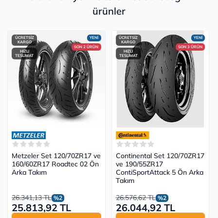
ürünler
ÜCRETSİZ
YENİ
ÜCRETSİZ
YENİ
KARGO
KARGO
SON 2 ÜRÜN
SON 3 ÜRÜN
HIZLI
HIZLI
TESLİMAT
TESLİMAT
Metzeler Set 120/70ZR17 ve
Continental Set 120/70ZR17
160/60ZR17 Roadtec 02 Ön
ve 190/55ZR17
Arka Takım
ContiSportAttack 5 Ön Arka
Takım
26.341,13 TL
26.576,62 TL
%2
%2
25.813,92 TL
26.044,92 TL