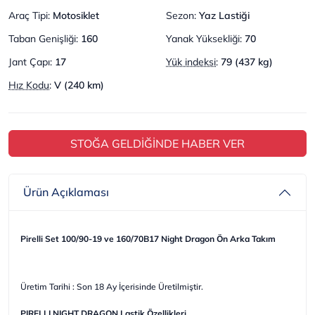
Araç Tipi
:
Motosiklet
Sezon
:
Yaz Lastiği
Taban Genişliği
:
160
Yanak Yüksekliği
:
70
Jant Çapı
:
17
Yük indeksi
:
79 (437 kg)
Hız Kodu
:
V (240 km)
STOĞA GELDİĞİNDE HABER VER
Ürün Açıklaması
Pirelli Set 100/90-19 ve 160/70B17 Night Dragon Ön Arka Takım
Üretim Tarihi : Son 18 Ay İçerisinde Üretilmiştir.
PIRELLI NIGHT DRAGON Lastik Özellikleri