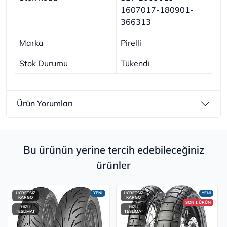
1607017-180901-
366313
Marka
Pirelli
Stok Durumu
Tükendi
Ürün Yorumları
Bu ürünün yerine tercih edebileceğiniz
ürünler
ÜCRETSİZ
YENİ
ÜCRETSİZ
YENİ
KARGO
KARGO
SON 1 ÜRÜN
HIZLI
HIZLI
TESLİMAT
TESLİMAT