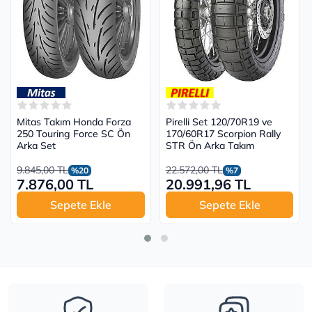
Mitas Takım Honda Forza
Pirelli Set 120/70R19 ve
250 Touring Force SC Ön
170/60R17 Scorpion Rally
Arka Set
STR Ön Arka Takım
9.845,00 TL
22.572,00 TL
%20
%7
7.876,00 TL
20.991,96 TL
Sepete Ekle
Sepete Ekle