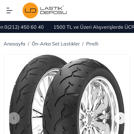
212) 450 60 40
1500 TL ve Üzeri Alışverişlerde ÜCRETS
Anasayfa
Ön-Arka Set Lastikler
Pirelli