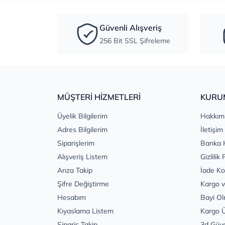
Güvenli Alışveriş
256 Bit SSL Şifreleme
MÜŞTERİ HİZMETLERİ
KURU
Üyelik Bilgilerim
Hakkım
Adres Bilgilerim
İletişim
Siparişlerim
Banka 
Alışveriş Listem
Gizlilik 
Arıza Takip
İade Ko
Şifre Değiştirme
Kargo v
Hesabım
Bayi Ol
Kıyaslama Listem
Kargo Ü
Sipariş Takip
3d Güv