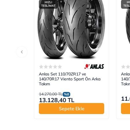
HIZLI
HI
TESLİMAT
TES
Anlas Set 110/70ZR17 ve
Anla
140/70R17 Viento Sport Ön Arka
140/
Takım
Takı
14.270,00 TL
%8
11.
13.128,40 TL
Sepete Ekle