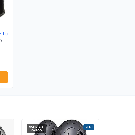
iflo
0
ÜCRETSİZ
ÜCRETSİZ
YENİ
KARGO
KARGO