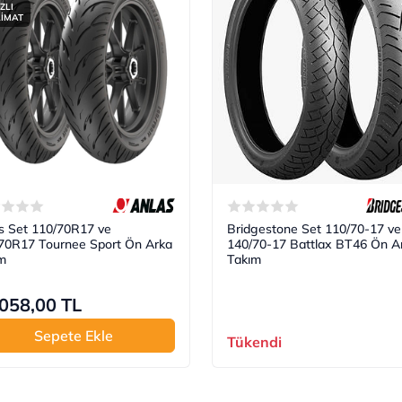
ZLI
LİMAT
s Set 110/70R17 ve
Bridgestone Set 110/70-17 ve
70R17 Tournee Sport Ön Arka
140/70-17 Battlax BT46 Ön A
m
Takım
058,00 TL
Sepete Ekle
Tükendi