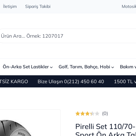
İletişim
Sipariş Takibi
Motosik
Ön-Arka Set Lastikler
Golf, Tarım, Bahçe, Hobi
Bakım 
RGO
Bize Ulaşın 0(212) 450 60 40
1500 TL ve Üzeri 
(0)
Pirelli Set 110/7
Sport Ön Arka Ta