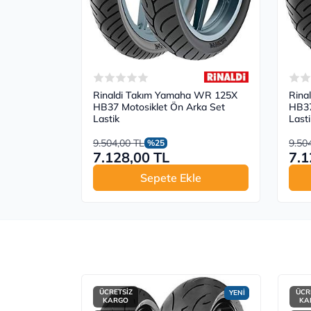
Rinaldi Takım Yamaha WR 125X
Rina
HB37 Motosiklet Ön Arka Set
HB37
Lastik
Lasti
9.504,00 TL
9.50
%25
7.128,00 TL
7.1
Sepete Ekle
ÜCRETSİZ
ÜCR
YENİ
KARGO
KA