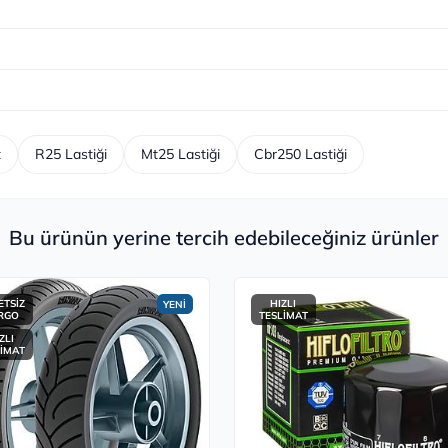
t
R25 Lastiği
Mt25 Lastiği
Cbr250 Lastiği
Bu ürünün yerine tercih edebileceğiniz ürünler
ETSİZ
HIZLI
YENİ
RGO
TESLİMAT
ZLI
LİMAT