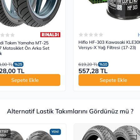
H
Hiflo HF-303 Kawasaki KLE30
ldi Takım Yamaha MT-25
Versys-X Yağ Filtresi (17-23)
 Motosiklet Ön Arka Set
k
4,00 TL
619,20 TL
%25
%10
28,00 TL
557,28 TL
Sepete Ekle
Sepete Ekle
Alternatif Lastik Takımlarını Gördünüz mü ?
ETSİZ
YENİ
RGO