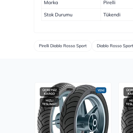
Marka
Pirelli
Stok Durumu
Tükendi
Pirelli Diablo Rosso Sport
Diablo Rosso Spor
ÜCRETSİZ
ÜCR
YENİ
KARGO
KA
HIZLI
HI
TESLİMAT
TES