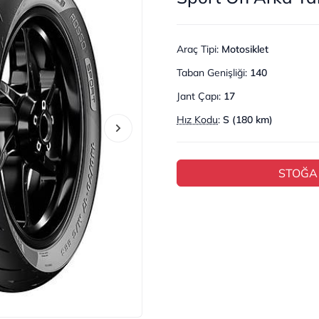
Araç Tipi
:
Motosiklet
Taban Genişliği
:
140
Jant Çapı
:
17
Hız Kodu
:
S (180 km)
STOĞA