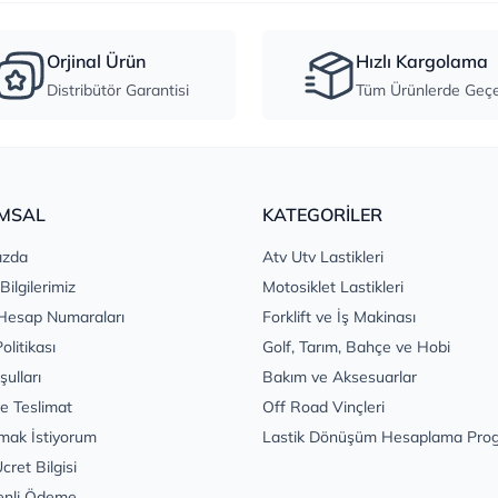
Orjinal Ürün
Hızlı Kargolama
Distribütör Garantisi
Tüm Ürünlerde Geçer
MSAL
KATEGORİLER
ızda
Atv Utv Lastikleri
 Bilgilerimiz
Motosiklet Lastikleri
Hesap Numaraları
Forklift ve İş Makinası
Politikası
Golf, Tarım, Bahçe ve Hobi
şulları
Bakım ve Aksesuarlar
e Teslimat
Off Road Vinçleri
mak İstiyorum
Lastik Dönüşüm Hesaplama Pro
cret Bilgisi
enli Ödeme