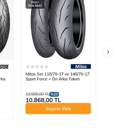
HIZLI
HIZLI
TESLİMAT
TESLİMAT
Mitas Set 110/70-17 ve 140/70-17
Mitas Set 1
rka
Sport Force + Ön Arka Takım
140/70ZR17
Arka Takım
13.585,00 TL
15.015,00 T
%20
10.868,00 TL
12.012,
Sepete Ekle
S