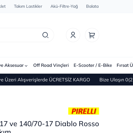
let
Takım Lastikler
Akü-Filtre-Yağ
Balata
ve Aksesuar
Off Road Vinçleri
E-Scooter / E-Bike
Fırsat Ü
Alışverişlerde ÜCRETSİZ KARGO
Bize Ulaşın 0(212) 450 
0-17 ve 140/70-17 Diablo Rosso
kım