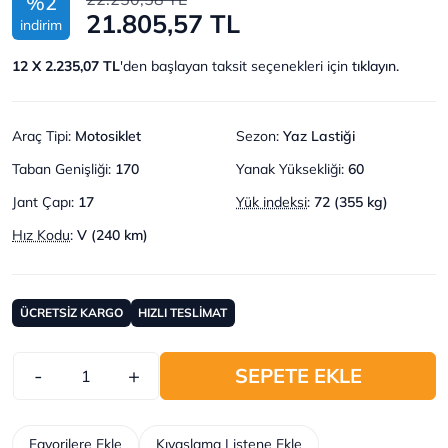
%2
21.805,57 TL
indirim
12 X 2.235,07 TL
'den başlayan taksit seçenekleri için
tıklayın.
Araç Tipi
:
Motosiklet
Sezon
:
Yaz Lastiği
Taban Genişliği
:
170
Yanak Yüksekliği
:
60
Jant Çapı
:
17
Yük indeksi
:
72 (355 kg)
Hız Kodu
:
V (240 km)
ÜCRETSİZ KARGO
HIZLI TESLİMAT
-
+
SEPETE EKLE
Favorilere Ekle
Kıyaslama Listene Ekle