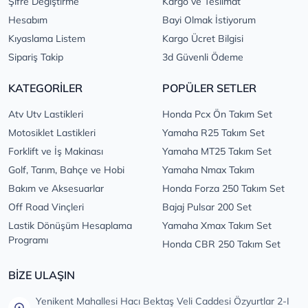
Şifre Değiştirme
Kargo ve Teslimat
Hesabım
Bayi Olmak İstiyorum
Kıyaslama Listem
Kargo Ücret Bilgisi
Sipariş Takip
3d Güvenli Ödeme
KATEGORİLER
POPÜLER SETLER
Atv Utv Lastikleri
Honda Pcx Ön Takım Set
Motosiklet Lastikleri
Yamaha R25 Takım Set
Forklift ve İş Makinası
Yamaha MT25 Takım Set
Golf, Tarım, Bahçe ve Hobi
Yamaha Nmax Takım
Bakım ve Aksesuarlar
Honda Forza 250 Takım Set
Off Road Vinçleri
Bajaj Pulsar 200 Set
Lastik Dönüşüm Hesaplama
Yamaha Xmax Takım Set
Programı
Honda CBR 250 Takım Set
BİZE ULAŞIN
Yenikent Mahallesi Hacı Bektaş Veli Caddesi Özyurtlar 2-I