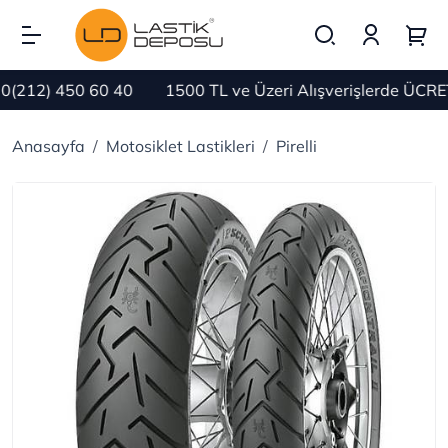
212) 450 60 40
1500 TL ve Üzeri Alışverişlerde ÜCRETS
Anasayfa
Motosiklet Lastikleri
Pirelli