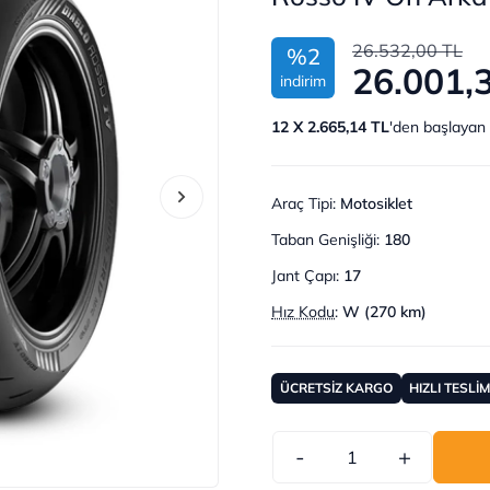
26.532,00 TL
%2
26.001,
indirim
12 X 2.665,14 TL
'den başlayan 
Araç Tipi
:
Motosiklet
Taban Genişliği
:
180
Jant Çapı
:
17
Hız Kodu
:
W (270 km)
ÜCRETSİZ KARGO
HIZLI TESLİ
-
+