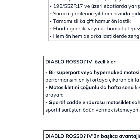
-
190/55ZR17 ve üzeri ebatlarda yarışla
-
Sürücü girdilerine yıldırım hızında gid
-
Tamamı silika çift hamur ön lastik
-
Ebada göre iki veya üç hamurlu tepe&
-
Hem ön hem de arka lastiklerde zengi
DIABLO ROSSO? IV
özellikler:
- Bir superport veya hypernaked motosik
performansını en iyi ortaya çıkaran bir la
- M
otosikletini çoğunlukla hafta sonu
kı
arayan;
- S
portif cadde endurosu motosiklet sah
sportif sürüşten ödün vermek istemeyen s
DIABLO ROSSO? IV'ün başlıca avantajla