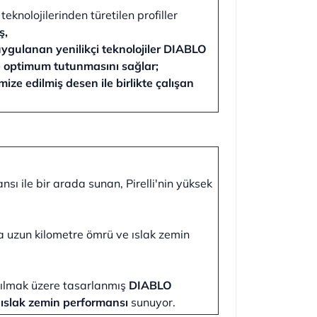
eknolojilerinden türetilen profiller
ş,
gulanan yenilikçi teknolojiler DIABLO
re optimum tutunmasını sağlar;
mize edilmiş desen ile birlikte çalışan
sı ile bir arada sunan, Pirelli'nin yüksek
a uzun kilometre ömrü ve ıslak zemin
anılmak üzere tasarlanmış
DIABLO
i
ıslak zemin performansı
sunuyor.