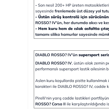
-
Son nesil 200+ HP üreten motosikletlerin 
sayesinde
frenlemede üst düzey yol tutu
-
Üstün sürüş kontrolü için sürücünün 
ROSSO? IV'ün, her durumda akıcı ve kesk
-
Hem kuru hem de ıslak asfaltta çıtay
tamamı silika hamurlar sayesinde mümkü
DIABLO ROSSO? IV'ün
supersport seri
DIABLO ROSSO? IV
, üstün ıslak zemin 
performanslı supersport lastik ailesinin b
Aslen kuru koşullarda pistte kullanılmak
karakteri ile DIABLO ROSSO? IV, cadde kar
Pirelli'nin yarış cadde lastikleri portf
ROSSO? Corsa II
ile karşılaştırıldığınd