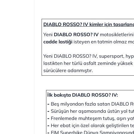
DIABLO ROSSO? IV kimler için tasarlan
Yeni
DIABLO ROSSO? IV
motosikletlerin
cadde lastiği
isteyen en tatmin olmaz mo
Yeni DIABLO ROSSO? IV, supersport, hype
lastikten her türlü asfalt zeminde yüksek
sürücülere adanmıştır.
İlk bakışta DIABLO ROSSO? IV:
-
Beş milyondan fazla satan DIABLO RO
-
Sürüşün her aşamasında üstün yol tut
-
Frenlemede muhteşem tutuş, aşırı yatı
-
Her ebat için özel olarak geliştirilen 
-
FIM Superbike Dünya Şampiyonasında k