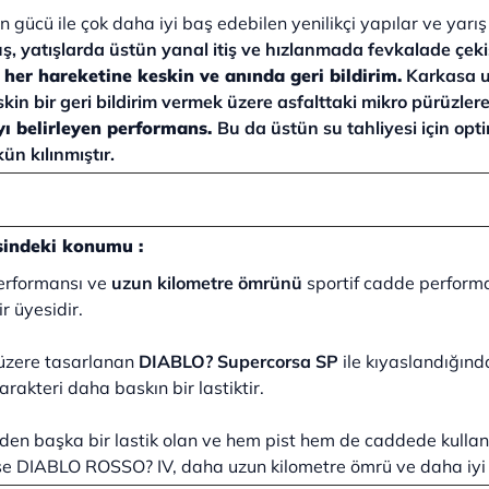
gücü ile çok daha iyi baş edebilen yenilikçi yapılar ve yarış t
ş, yatışlarda üstün yanal itiş ve hızlanmada fevkalade çeki
her hareketine keskin ve anında geri bildirim.
Karkasa uy
in bir geri bildirim vermek üzere asfalttaki mikro pürüzle
ı belirleyen performans.
Bu da üstün su tahliyesi için opti
n kılınmıştır.
sindeki konumu :
performansı ve
uzun kilometre ömrünü
sportif cadde performan
ir üyesidir.
 üzere tasarlanan
DIABLO? Supercorsa SP
ile kıyaslandığınd
akteri daha baskın bir lastiktir.
öyünden başka bir lastik olan ve hem pist hem de caddede kull
a ise DIABLO ROSSO? IV, daha uzun kilometre ömrü ve daha iy