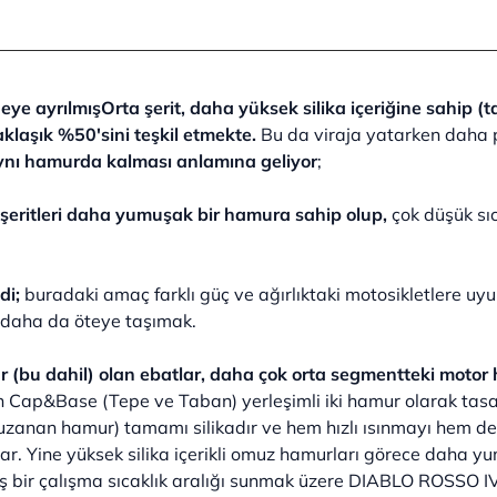
eye ayrılmışOrta şerit, daha yüksek silika içeriğine sahip (t
klaşık %50'sini teşkil etmekte.
Bu da viraja yatarken daha 
aynı hamurda kalması anlamına geliyor
;
 şeritleri daha yumuşak bir hamura sahip olup,
çok düşük sı
ldi;
buradaki amaç farklı güç ve ağırlıktaki motosikletlere u
ni daha da öteye taşımak.
r (bu dahil) olan ebatlar, daha çok orta segmentteki motor 
n Cap&Base (Tepe ve Taban) yerleşimli iki hamur olarak tasar
uzanan hamur) tamamı silikadır ve hem hızlı ısınmayı hem de
ar. Yine yüksek silika içerikli omuz hamurları görece daha yu
ş bir çalışma sıcaklık aralığı sunmak üzere DIABLO ROSSO IV iç