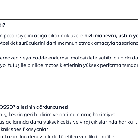
dı?
in potansiyelini açığa çıkarmak üzere
hızlı manevra, üstün yo
tosiklet sürücülerini dahi memnun etmek amacıyla tasarland
rnaked veya cadde endurosu motosiklete sahibi olup da daha
 yol tutuş ile birlikte motosikletlerinin yüksek performansınd
SSO? ailesinin dördüncü nesli
uş, keskin geri bildirim ve optimum araç hakimiyeti
ş açılarında daha yüksek çekiş ve viraj çıkışlarında harika it
teknik spesifikasyonlar
azanılan deneyimlerle türetilen yenilikçi profiller