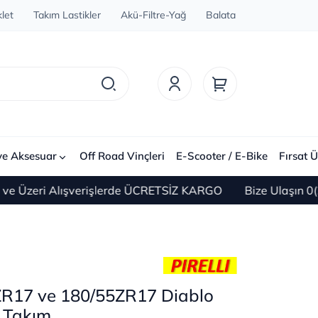
let
Takım Lastikler
Akü-Filtre-Yağ
Balata
ve Aksesuar
Off Road Vinçleri
E-Scooter / E-Bike
Fırsat Ü
ri Alışverişlerde ÜCRETSİZ KARGO
Bize Ulaşın 0(212) 4
0ZR17 ve 180/55ZR17 Diablo
 Takım