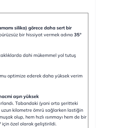
amamı silika) görece daha sert bir
pürüzsüz bir hissiyat vermek adına
35°
caklıklarda dahi mükemmel yol tutuş
yumu optimize ederek daha yüksek verim
hacmi aşırı yüksek
landı. Tabandaki (yani orta şeritteki
 uzun kilometre ömrü sağlarken lastiğin
muşak olup, hem hızlı ısınmayı hem de bir
in özel olarak geliştirildi.