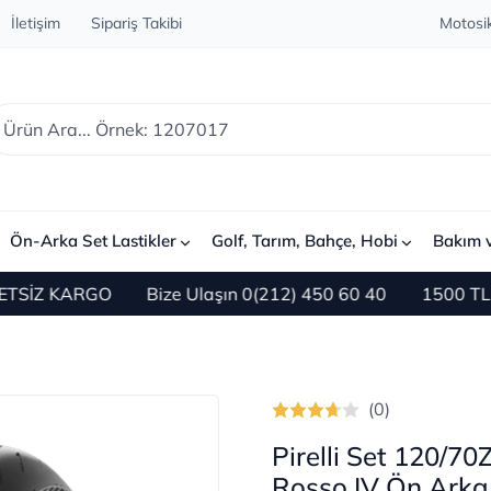
İletişim
Sipariş Takibi
Motosik
Ön-Arka Set Lastikler
Golf, Tarım, Bahçe, Hobi
Bakım 
 KARGO
Bize Ulaşın 0(212) 450 60 40
1500 TL ve Üze
(0)
Pirelli Set 120/7
Rosso IV Ön Arka