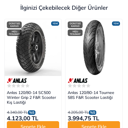
İlginizi Çekebilecek Diğer Ürünler
ÜCRETSİZ
YENİ
ÜCRETSİZ
YENİ
KARGO
KARGO
HIZLI
HIZLI
TESLİMAT
TESLİMAT
Anlas 120/80-14 SC500
Anlas 120/80-14 Tournee
Winter Grip 2 F&R Scooter
58S F&R Scooter Lastiği
Kış Lastiği
4.340,00 TL
4.205,00 TL
%5
%5
4.123,00 TL
3.994,75 TL
Sepete Ekle
Sepete Ekle