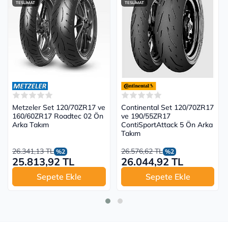
TESLİMAT
TESLİMAT
Metzeler Set 120/70ZR17 ve
Continental Set 120/70ZR17
160/60ZR17 Roadtec 02 Ön
ve 190/55ZR17
Arka Takım
ContiSportAttack 5 Ön Arka
Takım
26.341,13 TL
26.576,62 TL
%2
%2
25.813,92 TL
26.044,92 TL
Sepete Ekle
Sepete Ekle