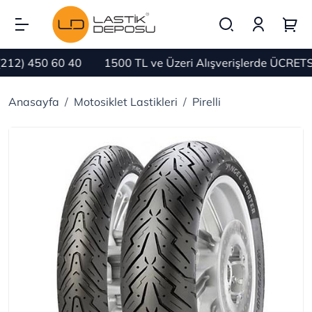
) 450 60 40
1500 TL ve Üzeri Alışverişlerde ÜCRETSİZ
Anasayfa
Motosiklet Lastikleri
Pirelli