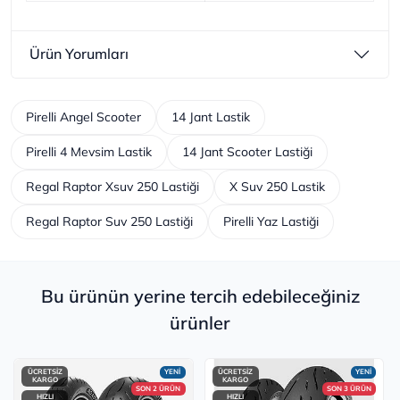
Ürün Yorumları
Pirelli Angel Scooter
14 Jant Lastik
Pirelli 4 Mevsim Lastik
14 Jant Scooter Lastiği
Regal Raptor Xsuv 250 Lastiği
X Suv 250 Lastik
Regal Raptor Suv 250 Lastiği
Pirelli Yaz Lastiği
Bu ürünün yerine tercih edebileceğiniz
ürünler
ÜCRETSİZ
YENİ
ÜCRETSİZ
YENİ
KARGO
KARGO
SON 2 ÜRÜN
SON 3 ÜRÜN
HIZLI
HIZLI