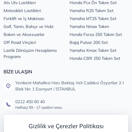
Atv Utv Lastikleri
Honda Pcx Ön Takım Set
Motosiklet Lastikleri
Yamaha R25 Takım Set
Forklift ve İş Makinası
Yamaha MT25 Takım Set
Golf, Tarım, Bahçe ve Hobi
Yamaha Nmax Takım
Bakım ve Aksesuarlar
Honda Forza 250 Takım Set
Off Road Vinçleri
Bajaj Pulsar 200 Set
Lastik Dönüşüm Hesaplama
Yamaha Xmax Takım Set
Programı
Honda CBR 250 Takım Set
BİZE ULAŞIN
Yenikent Mahallesi Hacı Bektaş Veli Caddesi Özyurtlar 2-I
Blok No: 1 Esenyurt / İSTANBUL
0212 450 60 40
Haftaiçi 09 - 17 saatleri arası
info@lastikdeposu.com.tr
Gizlilik ve Çerezler Politikası
Tüm öneri ve şikayetleriniz için