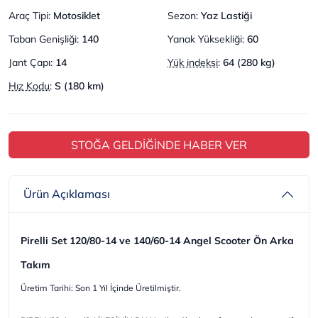
Araç Tipi
:
Motosiklet
Sezon
:
Yaz Lastiği
Taban Genişliği
:
140
Yanak Yüksekliği
:
60
Jant Çapı
:
14
Yük indeksi
:
64 (280 kg)
Hız Kodu
:
S (180 km)
STOĞA GELDİĞİNDE HABER VER
Ürün Açıklaması
Pirelli Set 120/80-14 ve 140/60-14 Angel Scooter Ön Arka
Takım
Üretim Tarihi: Son 1 Yıl İçinde Üretilmiştir.