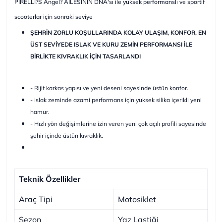
PIRELLI?S Angel? AİLESİNİN DNA'sı ile yüksek performanslı ve sportif
scooterlar için sonraki seviye
ŞEHRİN ZORLU KOŞULLARINDA KOLAY ULAŞIM, KONFOR, EN
ÜST SEVİYEDE ISLAK VE KURU ZEMİN PERFORMANSI İLE
BİRLİKTE KIVRAKLIK İÇİN TASARLANDI
- Rijit karkas yapısı ve yeni deseni sayesinde üstün konfor.
- Islak zeminde azami performans için yüksek silika içerikli yeni
hamur.
- Hızlı yön değişimlerine izin veren yeni çok açılı profili sayesinde
şehir içinde üstün kıvraklık.
Teknik Özellikler
Araç Tipi
Motosiklet
Sezon
Yaz Lastiği