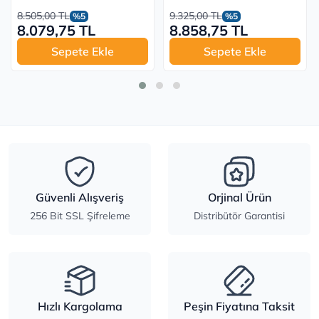
8.505,00 TL
9.325,00 TL
%5
%5
8.079,75 TL
8.858,75 TL
Sepete Ekle
Sepete Ekle
Güvenli Alışveriş
Orjinal Ürün
256 Bit SSL Şifreleme
Distribütör Garantisi
Hızlı Kargolama
Peşin Fiyatına Taksit