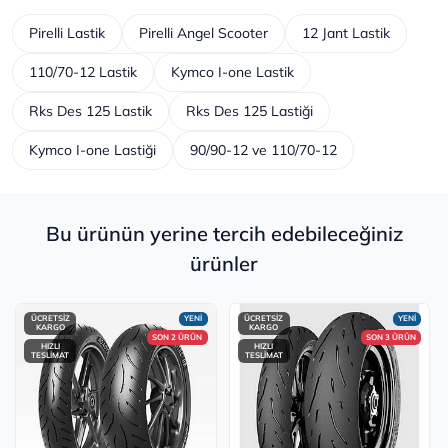
Pirelli Lastik
Pirelli Angel Scooter
12 Jant Lastik
110/70-12 Lastik
Kymco I-one Lastik
Rks Des 125 Lastik
Rks Des 125 Lastiği
Kymco I-one Lastiği
90/90-12 ve 110/70-12
Bu ürünün yerine tercih edebileceğiniz
ürünler
ÜCRETSİZ
YENİ
ÜCRETSİZ
YENİ
KARGO
KARGO
SON 2 ÜRÜN
SON 3 ÜRÜN
HIZLI
HIZLI
TESLİMAT
TESLİMAT