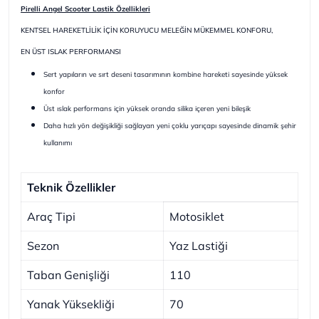
Pirelli Angel Scooter Lastik Özellikleri
KENTSEL HAREKETLİLİK İÇİN KORUYUCU MELEĞİN MÜKEMMEL KONFORU,
EN ÜST ISLAK PERFORMANSI
Sert yapıların ve sırt deseni tasarımının kombine hareketi sayesinde yüksek
konfor
Üst ıslak performans için yüksek oranda silika içeren yeni bileşik
Daha hızlı yön değişikliği sağlayan yeni çoklu yarıçapı sayesinde dinamik şehir
kullanımı
Teknik Özellikler
Araç Tipi
Motosiklet
Sezon
Yaz Lastiği
Taban Genişliği
110
Yanak Yüksekliği
70