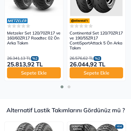
Metzeler Set 120/70ZR17 ve
Continental Set 120/70ZR17
160/60ZR17 Roadtec 02 Ön
ve 190/55ZR17
Arka Takım
ContiSportAttack 5 Ön Arka
Takım
26.341,13 TL
26.576,62 TL
%2
%2
25.813,92 TL
26.044,92 TL
Sepete Ekle
Sepete Ekle
Alternatif Lastik Takımlarını Gördünüz mü ?
ÜCRETSİZ
YENİ
KARGO