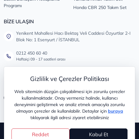
Programı
Honda CBR 250 Takım Set
BİZE ULAŞIN
Yenikent Mahallesi Hacı Bektaş Veli Caddesi Özyurtlar 2-I
Blok No: 1 Esenyurt / İSTANBUL
0212 450 60 40
Haftaiçi 09 - 17 saatleri arası
info@lastikdeposu.com.tr
Gizlilik ve Çerezler Politikası
Tüm öneri ve şikayetleriniz için
Web sitemizin düzgün çalışabilmesi için zorunlu çerezler
kullanılmaktadır. Onay vermeniz halinde, kullanıcı
deneyimini geliştirmek ve analiz etmek amacıyla zorunlu
olmayan çerezler de kullanılabilir. Detaylar için
buraya
tıklayarak ilgili adresi ziyaret etebilirsiniz
Copyright © 2025
lastikdeposu
Reddet
Kabul Et