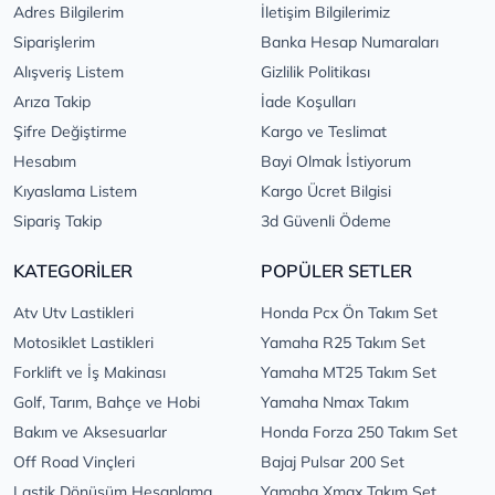
Adres Bilgilerim
İletişim Bilgilerimiz
Siparişlerim
Banka Hesap Numaraları
Alışveriş Listem
Gizlilik Politikası
Arıza Takip
İade Koşulları
Şifre Değiştirme
Kargo ve Teslimat
Hesabım
Bayi Olmak İstiyorum
Kıyaslama Listem
Kargo Ücret Bilgisi
Sipariş Takip
3d Güvenli Ödeme
KATEGORİLER
POPÜLER SETLER
Atv Utv Lastikleri
Honda Pcx Ön Takım Set
Motosiklet Lastikleri
Yamaha R25 Takım Set
Forklift ve İş Makinası
Yamaha MT25 Takım Set
Golf, Tarım, Bahçe ve Hobi
Yamaha Nmax Takım
Bakım ve Aksesuarlar
Honda Forza 250 Takım Set
Off Road Vinçleri
Bajaj Pulsar 200 Set
Lastik Dönüşüm Hesaplama
Yamaha Xmax Takım Set