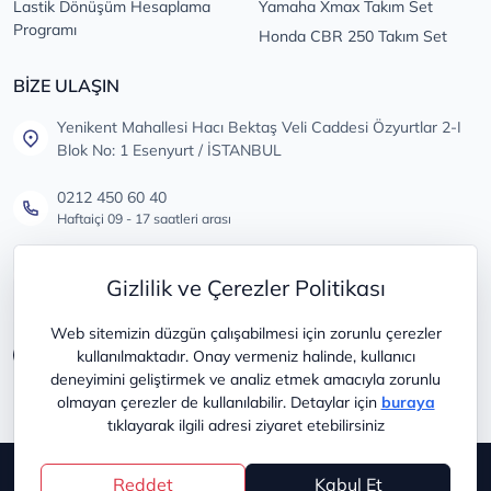
Lastik Dönüşüm Hesaplama
Yamaha Xmax Takım Set
Programı
Honda CBR 250 Takım Set
BİZE ULAŞIN
Yenikent Mahallesi Hacı Bektaş Veli Caddesi Özyurtlar 2-I
Blok No: 1 Esenyurt / İSTANBUL
0212 450 60 40
Haftaiçi 09 - 17 saatleri arası
info@lastikdeposu.com.tr
Gizlilik ve Çerezler Politikası
Tüm öneri ve şikayetleriniz için
Web sitemizin düzgün çalışabilmesi için zorunlu çerezler
kullanılmaktadır. Onay vermeniz halinde, kullanıcı
deneyimini geliştirmek ve analiz etmek amacıyla zorunlu
olmayan çerezler de kullanılabilir. Detaylar için
buraya
tıklayarak ilgili adresi ziyaret etebilirsiniz
Copyright © 2025
lastikdeposu
Reddet
Kabul Et