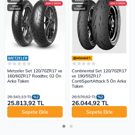
KARGO
KARGO
SON 2 ÜRÜN
SON 3 ÜRÜN
HIZLI
HIZLI
TESLİMAT
TESLİMAT
Metzeler Set 120/70ZR17 ve
Continental Set 120/70ZR17
160/60ZR17 Roadtec 02 Ön
ve 190/55ZR17
Arka Takım
ContiSportAttack 5 Ön Arka
Takım
26.341,13 TL
26.576,62 TL
%2
%2
25.813,92 TL
26.044,92 TL
Sepete Ekle
Sepete Ekle