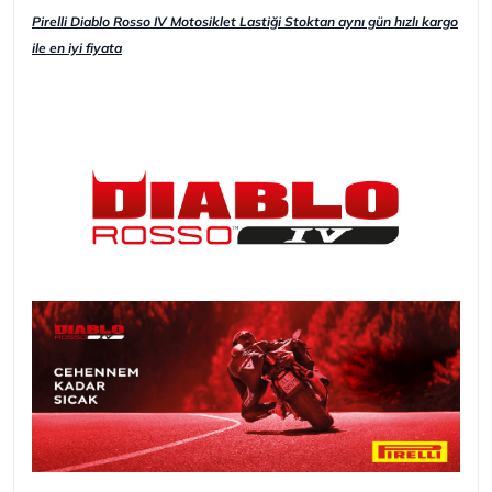
Pirelli Diablo Rosso IV Motosiklet Lastiği Stoktan aynı gün hızlı kargo
ile en iyi fiyata