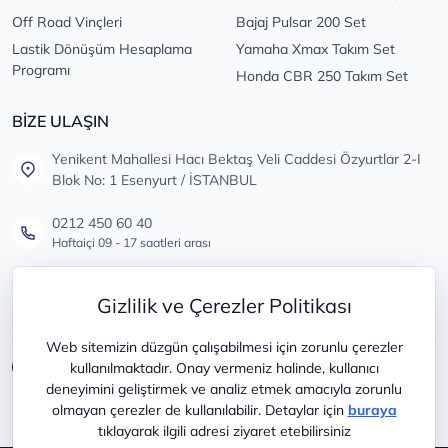
Off Road Vinçleri
Bajaj Pulsar 200 Set
Lastik Dönüşüm Hesaplama
Yamaha Xmax Takım Set
Programı
Honda CBR 250 Takım Set
BİZE ULAŞIN
Yenikent Mahallesi Hacı Bektaş Veli Caddesi Özyurtlar 2-I
Blok No: 1 Esenyurt / İSTANBUL
0212 450 60 40
Haftaiçi 09 - 17 saatleri arası
info@lastikdeposu.com.tr
Gizlilik ve Çerezler Politikası
Tüm öneri ve şikayetleriniz için
Web sitemizin düzgün çalışabilmesi için zorunlu çerezler
kullanılmaktadır. Onay vermeniz halinde, kullanıcı
deneyimini geliştirmek ve analiz etmek amacıyla zorunlu
olmayan çerezler de kullanılabilir. Detaylar için
buraya
tıklayarak ilgili adresi ziyaret etebilirsiniz