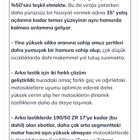
%50'sini teşkil etmekte.
Bu da viraja yatarken
daha pürüzsüz bir hissiyat vermek adına
35° yatış
açılarına kadar temas yüzeyinin aynı hamurda
kalması anlamına geliyor
;
- Yine yüksek silika oranına sahip omuz şeritleri
daha yumuşak bir hamura sahip olup,
çok düşük
sıcaklıklarda dahi mükemmel yol tutuş sunmakta.
- Arka lastik için iki farklı çözüm
geliştirildi;
buradaki amaç farklı güç ve ağırlıktaki
motosikletlere uyumu optimize ederek daha
yüksek verim alıp her motosikletin dinamik
özelliklerini daha da öteye taşımak.
- Arka lastiklerde 190/50 ZR 17'ye kadar (bu
dahil) olan ebatlar, daha çok orta segmentteki
motor hacmi aşırı yüksek olmayan
motosikletlerde
kullanıldığından Cap&Base (Tepe ve Taban)