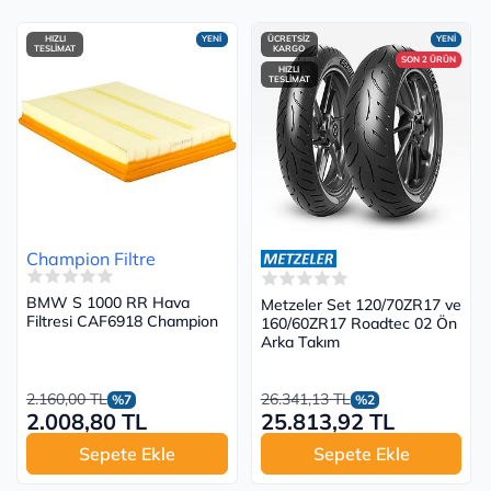
HIZLI
YENİ
ÜCRETSİZ
YENİ
TESLİMAT
KARGO
SON 2 ÜRÜN
HIZLI
TESLİMAT
Champion Filtre
BMW S 1000 RR Hava
Metzeler Set 120/70ZR17 ve
Filtresi CAF6918 Champion
160/60ZR17 Roadtec 02 Ön
Arka Takım
2.160,00 TL
26.341,13 TL
%7
%2
2.008,80 TL
25.813,92 TL
Sepete Ekle
Sepete Ekle