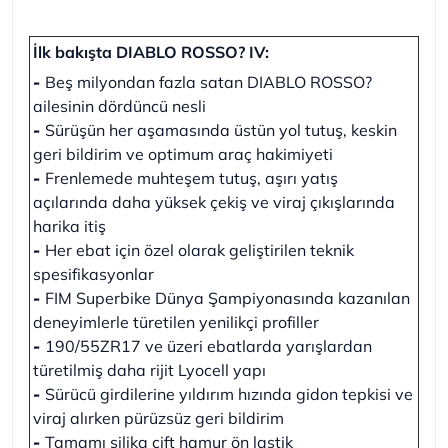
İlk bakışta DIABLO ROSSO? IV:
-
Beş milyondan fazla satan DIABLO ROSSO?
ailesinin dördüncü nesli
-
Sürüşün her aşamasında üstün yol tutuş, keskin
geri bildirim ve optimum araç hakimiyeti
-
Frenlemede muhteşem tutuş, aşırı yatış
açılarında daha yüksek çekiş ve viraj çıkışlarında
harika itiş
-
Her ebat için özel olarak geliştirilen teknik
spesifikasyonlar
-
FIM Superbike Dünya Şampiyonasında kazanılan
deneyimlerle türetilen yenilikçi profiller
-
190/55ZR17 ve üzeri ebatlarda yarışlardan
türetilmiş daha rijit Lyocell yapı
-
Sürücü girdilerine yıldırım hızında gidon tepkisi ve
viraj alırken pürüzsüz geri bildirim
-
Tamamı silika çift hamur ön lastik