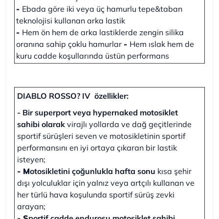
-
Ebada göre iki veya üç hamurlu tepe&taban
teknolojisi kullanan arka lastik
-
Hem ön hem de arka lastiklerde zengin silika
oranına sahip çoklu hamurlar
-
Hem ıslak hem de
kuru cadde koşullarında üstün performans
DIABLO ROSSO? IV
özellikler:
- Bir superport veya hypernaked motosiklet
sahibi olarak
virajlı yollarda ve dağ geçitlerinde
sportif sürüşleri seven ve motosikletinin sportif
performansını en iyi ortaya çıkaran bir lastik
isteyen;
- M
otosikletini çoğunlukla hafta sonu
kısa şehir
dışı yolculuklar için yalnız veya artçılı kullanan ve
her türlü hava koşulunda sportif sürüş zevki
arayan;
- S
portif cadde endurosu motosiklet sahibi