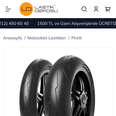
 450 60 40
1500 TL ve Üzeri Alışverişlerde ÜCRETSİZ K
Anasayfa
Motosiklet Lastikleri
Pirelli