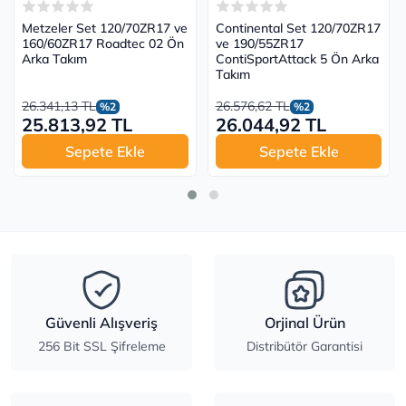
Metzeler Set 120/70ZR17 ve
Continental Set 120/70ZR17
160/60ZR17 Roadtec 02 Ön
ve 190/55ZR17
Arka Takım
ContiSportAttack 5 Ön Arka
Takım
26.341,13 TL
26.576,62 TL
%2
%2
25.813,92 TL
26.044,92 TL
Sepete Ekle
Sepete Ekle
Güvenli Alışveriş
Orjinal Ürün
256 Bit SSL Şifreleme
Distribütör Garantisi