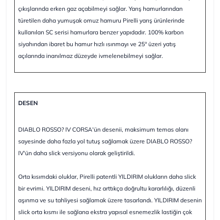
çıkışlarında erken gaz açabilmeyi sağlar. Yarış hamurlarından
türetilen daha yumuşak omuz hamuru Pirelli yarış ürünlerinde
kullanılan SC serisi hamurlara benzer yapıdadır. 100% karbon
siyahından ibaret bu hamur hızlı ısınmayı ve 25° üzeri yatış
açılarında inanılmaz düzeyde ivmelenebilmeyi sağlar.
DESEN
DIABLO ROSSO? IV CORSA'ün desenii, maksimum temas alanı
sayesinde daha fazla yol tutuş sağlamak üzere DIABLO ROSSO?
IV'ün daha slick versiyonu olarak geliştirildi.
Orta kısımdaki oluklar, Pirelli patentli YILDIRIM olukların daha slick
bir evrimi. YILDIRIM deseni, hız arttıkça doğrultu kararlılığı, düzenli
aşınma ve su tahliyesi sağlamak üzere tasarlandı. YILDIRIM desenin
slick orta kısmı ile sağlana ekstra yapısal esnemezlik lastiğin çok