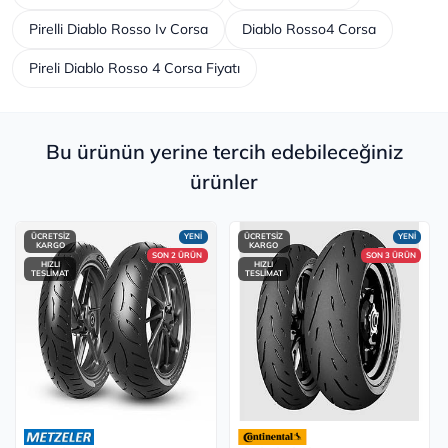
Pirelli Diablo Rosso Iv Corsa
Diablo Rosso4 Corsa
Pireli Diablo Rosso 4 Corsa Fiyatı
Bu ürünün yerine tercih edebileceğiniz
ürünler
ÜCRETSİZ
YENİ
ÜCRETSİZ
YENİ
KARGO
KARGO
SON 2 ÜRÜN
SON 3 ÜRÜN
HIZLI
HIZLI
TESLİMAT
TESLİMAT