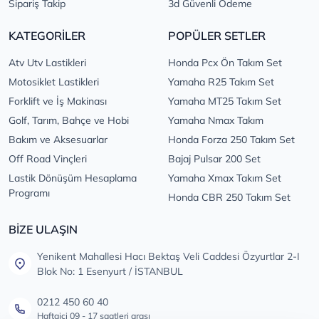
Sipariş Takip
3d Güvenli Ödeme
KATEGORİLER
POPÜLER SETLER
Atv Utv Lastikleri
Honda Pcx Ön Takım Set
Motosiklet Lastikleri
Yamaha R25 Takım Set
Forklift ve İş Makinası
Yamaha MT25 Takım Set
Golf, Tarım, Bahçe ve Hobi
Yamaha Nmax Takım
Bakım ve Aksesuarlar
Honda Forza 250 Takım Set
Off Road Vinçleri
Bajaj Pulsar 200 Set
Lastik Dönüşüm Hesaplama
Yamaha Xmax Takım Set
Programı
Honda CBR 250 Takım Set
BİZE ULAŞIN
Yenikent Mahallesi Hacı Bektaş Veli Caddesi Özyurtlar 2-I
Blok No: 1 Esenyurt / İSTANBUL
0212 450 60 40
Haftaiçi 09 - 17 saatleri arası