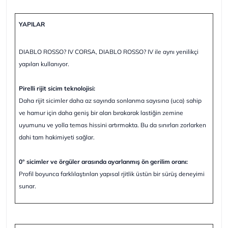
YAPILAR
DIABLO ROSSO? IV CORSA, DIABLO ROSSO? IV ile aynı yenilikçi
yapıları kullanıyor.
Pirelli rijit sicim teknolojisi:
Daha rijit sicimler daha az sayında sonlanma sayısına (uca) sahip
ve hamur için daha geniş bir alan bırakarak lastiğin zemine
uyumunu ve yolla temas hissini artırmakta. Bu da sınırları zorlarken
dahi tam hakimiyeti sağlar.
0° sicimler ve örgüler arasında ayarlanmış ön gerilim oranı:
Profil boyunca farklılaştırılan yapısal rjitlik üstün bir sürüş deneyimi
sunar.