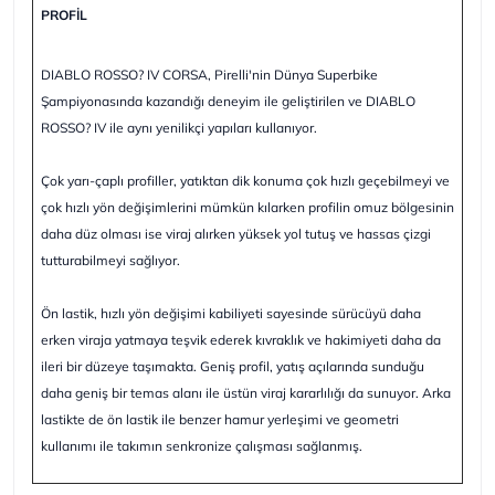
PROFİL
DIABLO ROSSO? IV CORSA, Pirelli'nin Dünya Superbike
Şampiyonasında kazandığı deneyim ile geliştirilen ve DIABLO
ROSSO? IV ile aynı yenilikçi yapıları kullanıyor.
Çok yarı-çaplı profiller, yatıktan dik konuma çok hızlı geçebilmeyi ve
çok hızlı yön değişimlerini mümkün kılarken profilin omuz bölgesinin
daha düz olması ise viraj alırken yüksek yol tutuş ve hassas çizgi
tutturabilmeyi sağlıyor.
Ön lastik, hızlı yön değişimi kabiliyeti sayesinde sürücüyü daha
erken viraja yatmaya teşvik ederek kıvraklık ve hakimiyeti daha da
ileri bir düzeye taşımakta. Geniş profil, yatış açılarında sunduğu
daha geniş bir temas alanı ile üstün viraj kararlılığı da sunuyor. Arka
lastikte de ön lastik ile benzer hamur yerleşimi ve geometri
kullanımı ile takımın senkronize çalışması sağlanmış.