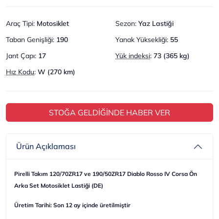
Araç Tipi
:
Motosiklet
Sezon
:
Yaz Lastiği
Taban Genişliği
:
190
Yanak Yüksekliği
:
55
Jant Çapı
:
17
Yük indeksi
:
73 (365 kg)
Hız Kodu
:
W (270 km)
STOĞA GELDİĞİNDE HABER VER
Ürün Açıklaması
Pirelli Takım 120/70ZR17 ve 190/50ZR17 Diablo Rosso IV Corsa Ön
Arka Set Motosiklet Lastiği (DE)
Üretim Tarihi: Son 12 ay içinde üretilmiştir