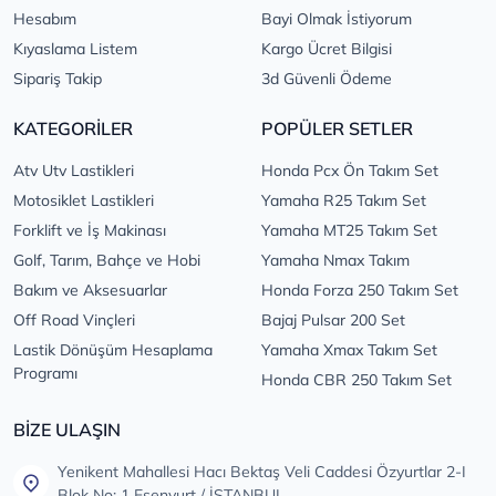
Hesabım
Bayi Olmak İstiyorum
Kıyaslama Listem
Kargo Ücret Bilgisi
Sipariş Takip
3d Güvenli Ödeme
KATEGORİLER
POPÜLER SETLER
Atv Utv Lastikleri
Honda Pcx Ön Takım Set
Motosiklet Lastikleri
Yamaha R25 Takım Set
Forklift ve İş Makinası
Yamaha MT25 Takım Set
Golf, Tarım, Bahçe ve Hobi
Yamaha Nmax Takım
Bakım ve Aksesuarlar
Honda Forza 250 Takım Set
Off Road Vinçleri
Bajaj Pulsar 200 Set
Lastik Dönüşüm Hesaplama
Yamaha Xmax Takım Set
Programı
Honda CBR 250 Takım Set
BİZE ULAŞIN
Yenikent Mahallesi Hacı Bektaş Veli Caddesi Özyurtlar 2-I
Blok No: 1 Esenyurt / İSTANBUL