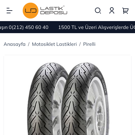
n 0(212) 450 60 40
1500 TL ve Üzeri Alışverişlerde ÜC
Anasayfa
Motosiklet Lastikleri
Pirelli