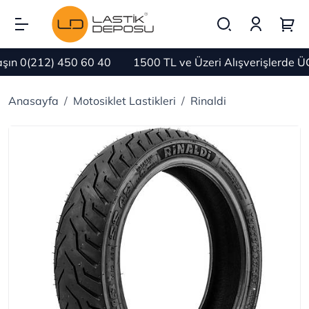
n 0(212) 450 60 40
1500 TL ve Üzeri Alışverişlerde Ü
Anasayfa
Motosiklet Lastikleri
Rinaldi