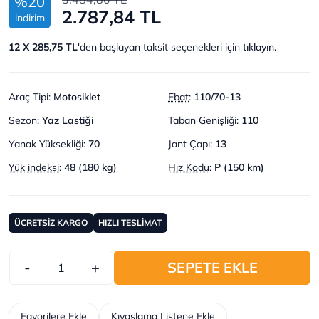
%20
2.787,84 TL
indirim
12 X 285,75 TL
'den başlayan taksit seçenekleri için
tıklayın.
Araç Tipi
:
Motosiklet
Ebat
:
110/70-13
Sezon
:
Yaz Lastiği
Taban Genişliği
:
110
Yanak Yüksekliği
:
70
Jant Çapı
:
13
Yük indeksi
:
48 (180 kg)
Hız Kodu
:
P (150 km)
ÜCRETSİZ KARGO
HIZLI TESLİMAT
-
+
SEPETE EKLE
Favorilere Ekle
Kıyaslama Listene Ekle