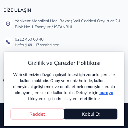
BİZE ULAŞIN
Yenikent Mahallesi Hacı Bektaş Veli Caddesi Özyurtlar 2-I
Blok No: 1 Esenyurt / İSTANBUL
0212 450 60 40
Haftaiçi 09 - 17 saatleri arası
info@lastikdeposu.com.tr
Gizlilik ve Çerezler Politikası
Tüm öneri ve şikayetleriniz için
Web sitemizin düzgün çalışabilmesi için zorunlu çerezler
kullanılmaktadır. Onay vermeniz halinde, kullanıcı
deneyimini geliştirmek ve analiz etmek amacıyla zorunlu
olmayan çerezler de kullanılabilir. Detaylar için
buraya
tıklayarak ilgili adresi ziyaret etebilirsiniz
Copyright © 2025
lastikdeposu
Reddet
Kabul Et
®
PlatinMarket
E-Ticaret Sistemi
İle Hazırlanmıştır.