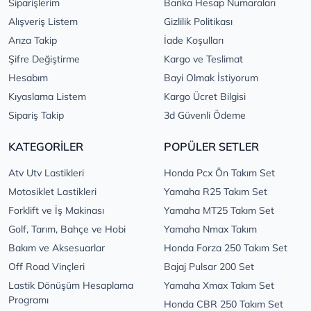
Siparişlerim
Banka Hesap Numaraları
Alışveriş Listem
Gizlilik Politikası
Arıza Takip
İade Koşulları
Şifre Değiştirme
Kargo ve Teslimat
Hesabım
Bayi Olmak İstiyorum
Kıyaslama Listem
Kargo Ücret Bilgisi
Sipariş Takip
3d Güvenli Ödeme
KATEGORİLER
POPÜLER SETLER
Atv Utv Lastikleri
Honda Pcx Ön Takım Set
Motosiklet Lastikleri
Yamaha R25 Takım Set
Forklift ve İş Makinası
Yamaha MT25 Takım Set
Golf, Tarım, Bahçe ve Hobi
Yamaha Nmax Takım
Bakım ve Aksesuarlar
Honda Forza 250 Takım Set
Off Road Vinçleri
Bajaj Pulsar 200 Set
Lastik Dönüşüm Hesaplama
Yamaha Xmax Takım Set
Programı
Honda CBR 250 Takım Set