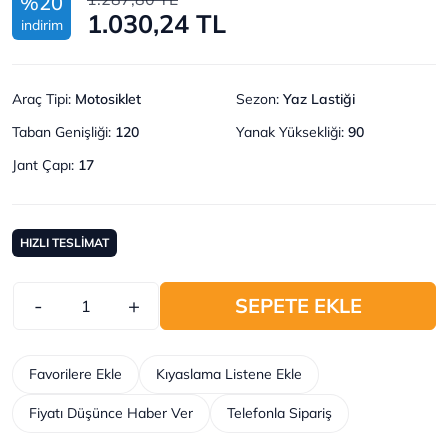
%20
1.030,24 TL
indirim
Araç Tipi
:
Motosiklet
Sezon
:
Yaz Lastiği
Taban Genişliği
:
120
Yanak Yüksekliği
:
90
Jant Çapı
:
17
HIZLI TESLİMAT
-
+
SEPETE EKLE
Favorilere Ekle
Kıyaslama Listene Ekle
Fiyatı Düşünce Haber Ver
Telefonla Sipariş