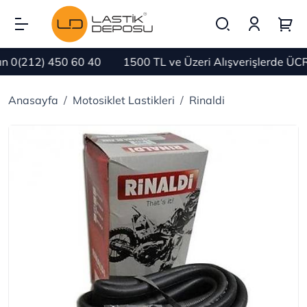
0(212) 450 60 40
1500 TL ve Üzeri Alışverişlerde ÜCRE
Anasayfa
Motosiklet Lastikleri
Rinaldi