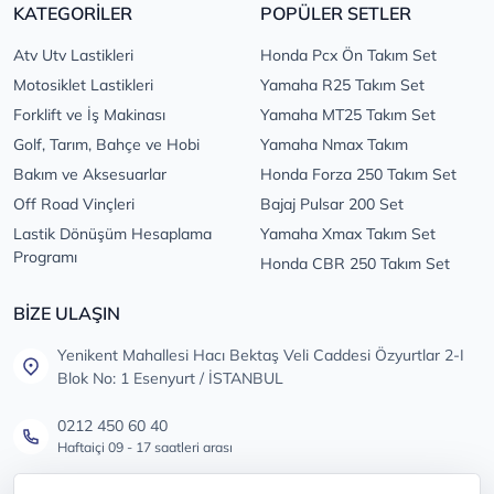
KATEGORİLER
POPÜLER SETLER
Atv Utv Lastikleri
Honda Pcx Ön Takım Set
Motosiklet Lastikleri
Yamaha R25 Takım Set
Forklift ve İş Makinası
Yamaha MT25 Takım Set
Golf, Tarım, Bahçe ve Hobi
Yamaha Nmax Takım
Bakım ve Aksesuarlar
Honda Forza 250 Takım Set
Off Road Vinçleri
Bajaj Pulsar 200 Set
Lastik Dönüşüm Hesaplama
Yamaha Xmax Takım Set
Programı
Honda CBR 250 Takım Set
BİZE ULAŞIN
Yenikent Mahallesi Hacı Bektaş Veli Caddesi Özyurtlar 2-I
Blok No: 1 Esenyurt / İSTANBUL
0212 450 60 40
Haftaiçi 09 - 17 saatleri arası
info@lastikdeposu.com.tr