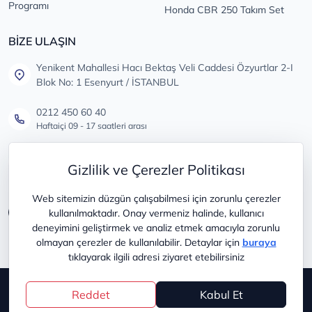
Programı
Honda CBR 250 Takım Set
BİZE ULAŞIN
Yenikent Mahallesi Hacı Bektaş Veli Caddesi Özyurtlar 2-I
Blok No: 1 Esenyurt / İSTANBUL
0212 450 60 40
Haftaiçi 09 - 17 saatleri arası
info@lastikdeposu.com.tr
Gizlilik ve Çerezler Politikası
Tüm öneri ve şikayetleriniz için
Web sitemizin düzgün çalışabilmesi için zorunlu çerezler
kullanılmaktadır. Onay vermeniz halinde, kullanıcı
deneyimini geliştirmek ve analiz etmek amacıyla zorunlu
olmayan çerezler de kullanılabilir. Detaylar için
buraya
tıklayarak ilgili adresi ziyaret etebilirsiniz
Copyright © 2025
lastikdeposu
Reddet
Kabul Et
®
PlatinMarket
E-Ticaret Sistemi
İle Hazırlanmıştır.