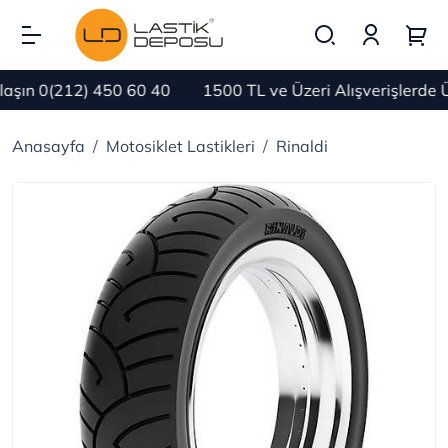
şın 0(212) 450 60 40
1500 TL ve Üzeri Alışverişlerde 
Anasayfa
Motosiklet Lastikleri
Rinaldi