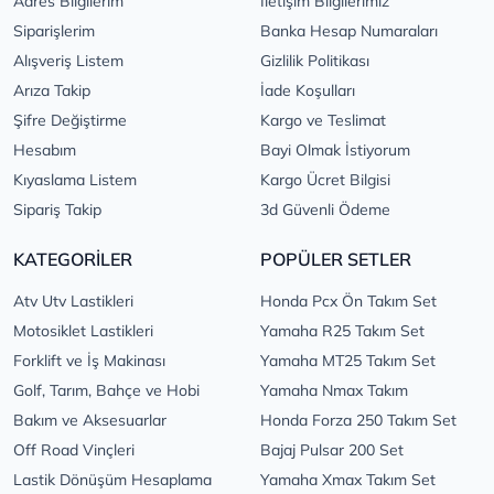
Adres Bilgilerim
İletişim Bilgilerimiz
Siparişlerim
Banka Hesap Numaraları
Alışveriş Listem
Gizlilik Politikası
Arıza Takip
İade Koşulları
Şifre Değiştirme
Kargo ve Teslimat
Hesabım
Bayi Olmak İstiyorum
Kıyaslama Listem
Kargo Ücret Bilgisi
Sipariş Takip
3d Güvenli Ödeme
KATEGORİLER
POPÜLER SETLER
Atv Utv Lastikleri
Honda Pcx Ön Takım Set
Motosiklet Lastikleri
Yamaha R25 Takım Set
Forklift ve İş Makinası
Yamaha MT25 Takım Set
Golf, Tarım, Bahçe ve Hobi
Yamaha Nmax Takım
Bakım ve Aksesuarlar
Honda Forza 250 Takım Set
Off Road Vinçleri
Bajaj Pulsar 200 Set
Lastik Dönüşüm Hesaplama
Yamaha Xmax Takım Set