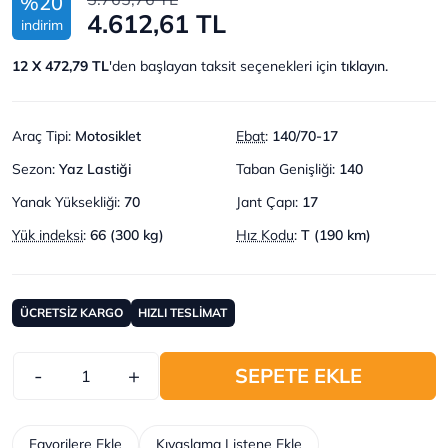
%20
4.612,61 TL
indirim
12 X 472,79 TL
'den başlayan taksit seçenekleri için
tıklayın.
Araç Tipi
:
Motosiklet
Ebat
:
140/70-17
Sezon
:
Yaz Lastiği
Taban Genişliği
:
140
Yanak Yüksekliği
:
70
Jant Çapı
:
17
Yük indeksi
:
66 (300 kg)
Hız Kodu
:
T (190 km)
ÜCRETSİZ KARGO
HIZLI TESLİMAT
-
+
SEPETE EKLE
Favorilere Ekle
Kıyaslama Listene Ekle