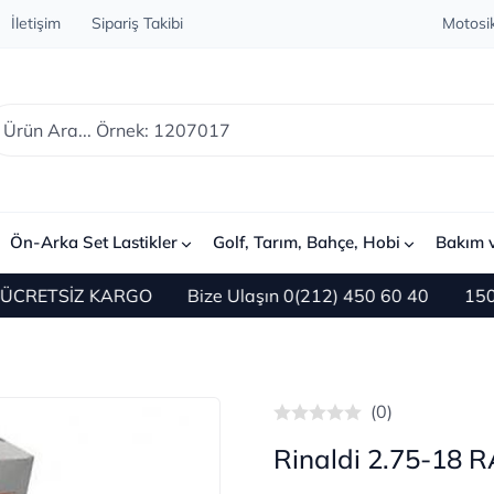
İletişim
Sipariş Takibi
Motosik
Ön-Arka Set Lastikler
Golf, Tarım, Bahçe, Hobi
Bakım 
RETSİZ KARGO
Bize Ulaşın 0(212) 450 60 40
1500 TL 
(0)
Rinaldi 2.75-18 R