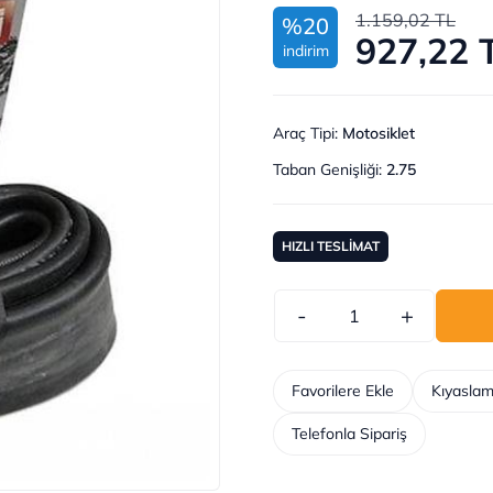
1.159,02 TL
%20
927,22 
indirim
Araç Tipi
:
Motosiklet
Taban Genişliği
:
2.75
HIZLI TESLİMAT
-
+
Favorilere Ekle
Kıyaslam
Telefonla Sipariş