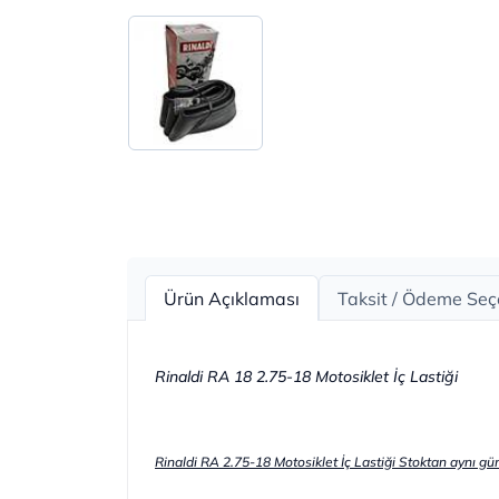
Ürün Açıklaması
Taksit / Ödeme Seç
Rinaldi RA 18 2.75-18 Motosiklet İç Lastiği
Rinaldi RA 2.75-18 Motosiklet İç Lastiği Stoktan aynı gün h