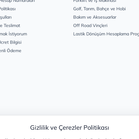
Hesap Numaraları
Forklift ve İş Makinası
Politikası
Golf, Tarım, Bahçe ve Hobi
şulları
Bakım ve Aksesuarlar
e Teslimat
Off Road Vinçleri
mak İstiyorum
Lastik Dönüşüm Hesaplama Pro
cret Bilgisi
enli Ödeme
Gizlilik ve Çerezler Politikası