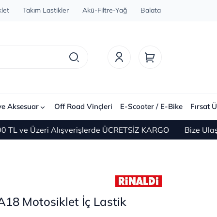
let
Takım Lastikler
Akü-Filtre-Yağ
Balata
ve Aksesuar
Off Road Vinçleri
E-Scooter / E-Bike
Fırsat Ü
ve Üzeri Alışverişlerde ÜCRETSİZ KARGO
Bize Ulaşın 0
A18 Motosiklet İç Lastik