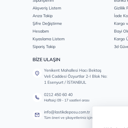
Siparişlerim
Banka 
Alışveriş Listem
Gizlilik 
Arıza Takip
İade Ko
Şifre Değiştirme
Kargo v
Hesabım
Bayi Ol
Kıyaslama Listem
Kargo Ü
Sipariş Takip
3d Güv
BİZE ULAŞIN
Yenikent Mahallesi Hacı Bektaş
Veli Caddesi Özyurtlar 2-I Blok No:
1 Esenyurt / İSTANBUL
0212 450 60 40
Haftaiçi 09 - 17 saatleri arası
info@lastikdeposu.com.tr
Tüm öneri ve şikayetleriniz için