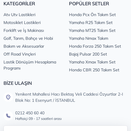
KATEGORİLER
POPÜLER SETLER
Atv Utv Lastikleri
Honda Pcx Ön Takım Set
Motosiklet Lastikleri
Yamaha R25 Takım Set
Forklift ve İş Makinası
Yamaha MT25 Takım Set
Golf, Tarım, Bahçe ve Hobi
Yamaha Nmax Takım
Bakım ve Aksesuarlar
Honda Forza 250 Takım Set
Off Road Vinçleri
Bajaj Pulsar 200 Set
Lastik Dönüşüm Hesaplama
Yamaha Xmax Takım Set
Programı
Honda CBR 250 Takım Set
BİZE ULAŞIN
Yenikent Mahallesi Hacı Bektaş Veli Caddesi Özyurtlar 2-I
Blok No: 1 Esenyurt / İSTANBUL
0212 450 60 40
Haftaiçi 09 - 17 saatleri arası
info@lastikdeposu.com.tr