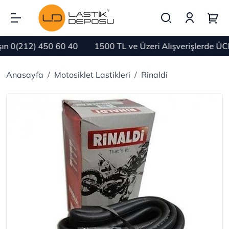
 0(212) 450 60 40
1500 TL ve Üzeri Alışverişlerde ÜC
Anasayfa
Motosiklet Lastikleri
Rinaldi