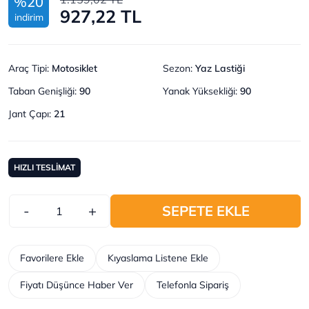
%20
927,22 TL
indirim
Araç Tipi
:
Motosiklet
Sezon
:
Yaz Lastiği
Taban Genişliği
:
90
Yanak Yüksekliği
:
90
Jant Çapı
:
21
HIZLI TESLİMAT
-
+
SEPETE EKLE
Favorilere Ekle
Kıyaslama Listene Ekle
Fiyatı Düşünce Haber Ver
Telefonla Sipariş