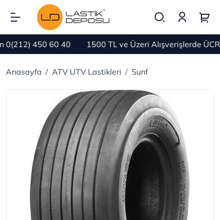
0(212) 450 60 40
1500 TL ve Üzeri Alışverişlerde ÜCRE
Anasayfa
ATV UTV Lastikleri
Sunf