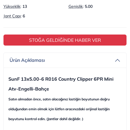
Yükseklik
:
13
Genişlik
:
5.00
Jant Çapı
:
6
STOĞA GELDİĞİNDE HABER VER
Ürün Açıklaması
SunF 13x5.00-6 R016 Country Clipper 6PR Mini
Atv-Engelli-Bahçe
Satın almadan önce, satın alacağınız lastiğin boyutunun doğru
olduğundan emin olmak için lütfen aracınızdaki orijinal lastiğin
boyutunu kontrol edin. (Jantlar dahil değildir. )