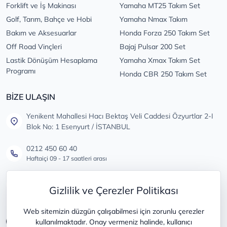
Forklift ve İş Makinası
Yamaha MT25 Takım Set
Golf, Tarım, Bahçe ve Hobi
Yamaha Nmax Takım
Bakım ve Aksesuarlar
Honda Forza 250 Takım Set
Off Road Vinçleri
Bajaj Pulsar 200 Set
Lastik Dönüşüm Hesaplama
Yamaha Xmax Takım Set
Programı
Honda CBR 250 Takım Set
BİZE ULAŞIN
Yenikent Mahallesi Hacı Bektaş Veli Caddesi Özyurtlar 2-I
Blok No: 1 Esenyurt / İSTANBUL
0212 450 60 40
Haftaiçi 09 - 17 saatleri arası
info@lastikdeposu.com.tr
Gizlilik ve Çerezler Politikası
Tüm öneri ve şikayetleriniz için
Web sitemizin düzgün çalışabilmesi için zorunlu çerezler
kullanılmaktadır. Onay vermeniz halinde, kullanıcı