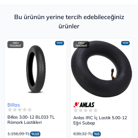
Bu ürünün yerine tercih edebileceğiniz
ürünler
HIZLI
YENİ
HIZLI
YENİ
TESLİMAT
TESLİMAT
Billas
Billas 3.00-12 BL033 TL
Anlas IRC İç Lastik 5.00-12
Römork Lastikleri
Eğri Subap
1.156,99 TL
638,32 TL
%10
%5