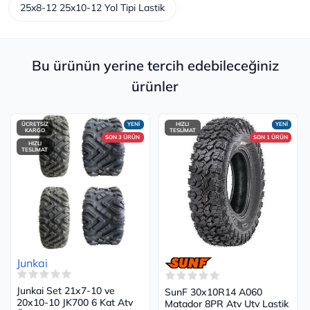
25x8-12 25x10-12 Yol Tipi Lastik
Bu ürünün yerine tercih edebileceğiniz
ürünler
ÜCRETSİZ
YENİ
HIZLI
YENİ
KARGO
TESLİMAT
SON 3 ÜRÜN
SON 1 ÜRÜN
HIZLI
TESLİMAT
Junkai
Junkai Set 21x7-10 ve
SunF 30x10R14 A060
20x10-10 JK700 6 Kat Atv
Matador 8PR Atv Utv Lastik