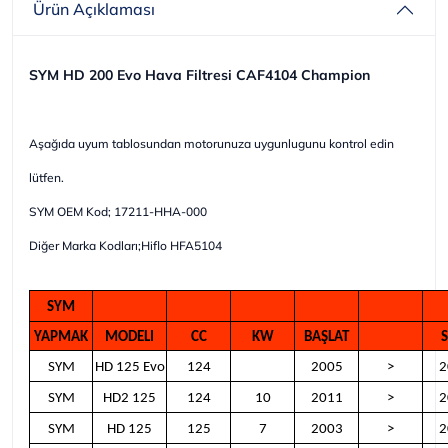
Ürün Açıklaması
SYM HD 200 Evo Hava Filtresi CAF4104 Champion
Aşağıda uyum tablosundan motorunuza uygunlugunu kontrol edin
lütfen.
SYM OEM Kod; 17211-HHA-000
Diğer Marka Kodları;Hiflo HFA5104
SYM
YAPMAK
MODELI
CC
KW
BAŞLAT
SYM
HD 125 Evo
124
2005
>
2
SYM
HD2 125
124
10
2011
>
2
SYM
HD 125
125
7
2003
>
2