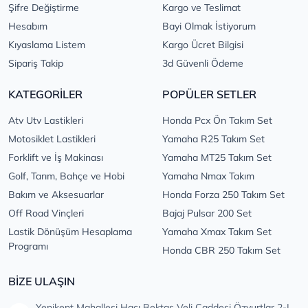
Şifre Değiştirme
Kargo ve Teslimat
Hesabım
Bayi Olmak İstiyorum
Kıyaslama Listem
Kargo Ücret Bilgisi
Sipariş Takip
3d Güvenli Ödeme
KATEGORİLER
POPÜLER SETLER
Atv Utv Lastikleri
Honda Pcx Ön Takım Set
Motosiklet Lastikleri
Yamaha R25 Takım Set
Forklift ve İş Makinası
Yamaha MT25 Takım Set
Golf, Tarım, Bahçe ve Hobi
Yamaha Nmax Takım
Bakım ve Aksesuarlar
Honda Forza 250 Takım Set
Off Road Vinçleri
Bajaj Pulsar 200 Set
Lastik Dönüşüm Hesaplama
Yamaha Xmax Takım Set
Programı
Honda CBR 250 Takım Set
BİZE ULAŞIN
Yenikent Mahallesi Hacı Bektaş Veli Caddesi Özyurtlar 2-I