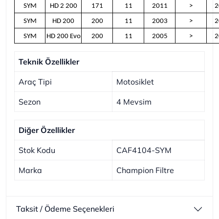
SYM
HD 2 200
171
11
2011
>
2
SYM
HD 200
200
11
2003
>
2
SYM
HD 200 Evo
200
11
2005
>
2
Teknik Özellikler
Araç Tipi
Motosiklet
Sezon
4 Mevsim
Diğer Özellikler
Stok Kodu
CAF4104-SYM
Marka
Champion Filtre
Taksit / Ödeme Seçenekleri