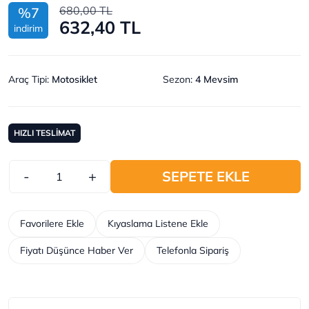
680,00 TL
%7
632,40 TL
indirim
Araç Tipi
:
Motosiklet
Sezon
:
4 Mevsim
HIZLI TESLİMAT
-
+
SEPETE EKLE
Favorilere Ekle
Kıyaslama Listene Ekle
Fiyatı Düşünce Haber Ver
Telefonla Sipariş