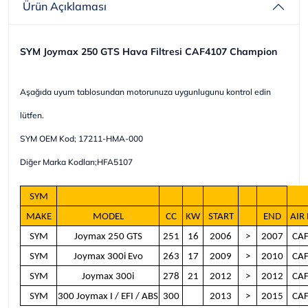
Ürün Açıklaması
SYM Joymax 250 GTS Hava Filtresi CAF4107 Champion
Aşağıda uyum tablosundan motorunuza uygunlugunu kontrol edin
lütfen.
SYM OEM Kod;
17211-HMA-000
Diğer Marka Kodları;HFA5107
SYM
MAKE
MODEL
CC
KW
START
END
AIR 
SYM
Joymax 250 GTS
251
16
2006
>
2007
CA
SYM
Joymax 300i Evo
263
17
2009
>
2010
CA
SYM
Joymax 300i
278
21
2012
>
2012
CA
SYM
300 Joymax I / EFI / ABS
300
2013
>
2015
CA