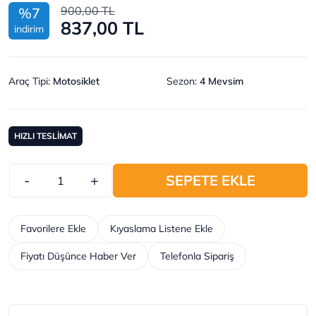
900,00 TL
%7
837,00 TL
indirim
Araç Tipi
:
Motosiklet
Sezon
:
4 Mevsim
HIZLI TESLİMAT
-
+
SEPETE EKLE
Favorilere Ekle
Kıyaslama Listene Ekle
Fiyatı Düşünce Haber Ver
Telefonla Sipariş