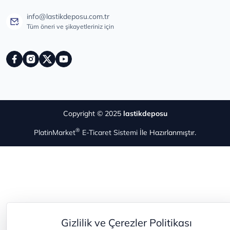
info@lastikdeposu.com.tr
Tüm öneri ve şikayetleriniz için
Copyright © 2025
lastikdeposu
®
PlatinMarket
E-Ticaret Sistemi
İle Hazırlanmıştır.
Gizlilik ve Çerezler Politikası