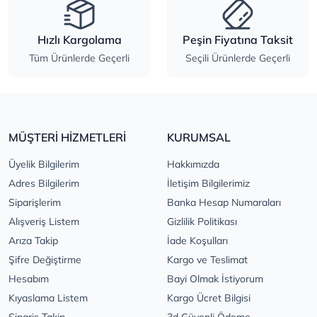
Hızlı Kargolama
Peşin Fiyatına Taksit
Tüm Ürünlerde Geçerli
Seçili Ürünlerde Geçerli
MÜŞTERİ HİZMETLERİ
KURUMSAL
Üyelik Bilgilerim
Hakkımızda
Adres Bilgilerim
İletişim Bilgilerimiz
Siparişlerim
Banka Hesap Numaraları
Alışveriş Listem
Gizlilik Politikası
Arıza Takip
İade Koşulları
Şifre Değiştirme
Kargo ve Teslimat
Hesabım
Bayi Olmak İstiyorum
Kıyaslama Listem
Kargo Ücret Bilgisi
Sipariş Takip
3d Güvenli Ödeme