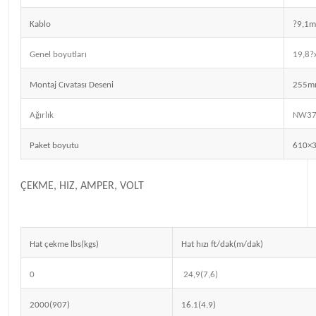
Kablo
?9,1
Genel boyutları
19,8
Montaj Cıvatası Deseni
255m
Ağırlık
NW37
Paket boyutu
610×
ÇEKME, HIZ, AMPER, VOLT
Hat çekme lbs(kgs)
Hat hızı ft/dak(m/dak)
0
24,9(7,6)
2000(907)
16.1(4.9)