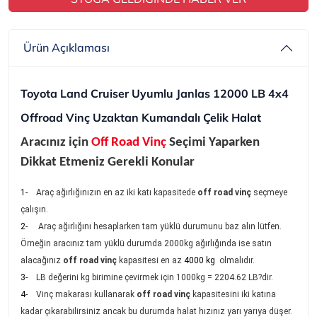
Ürün Açıklaması
Toyota Land Cruiser
Uyumlu Janlas 12000 LB 4x4
Offroad Vinç Uzaktan Kumandalı Çelik Halat
Aracınız için
Off Road Vinç
Seçimi Yaparken
Dikkat Etmeniz Gerekli Konular
1
-
Araç ağırlığınızın en az iki katı kapasitede
off road vinç
seçmeye
çalışın.
2-
Araç ağırlığını
hesaplarken tam yüklü durumunu baz alın lütfen.
Örneğin aracınız tam yüklü durumda 2000kg ağırlığında ise satın
alacağınız
off road vinç
kapasitesi en az
4000 kg
olmalıdır.
3-
LB değerini kg birimine çevirmek için 1000kg = 2204.62 LB?dir.
4-
Vinç makarası kullanarak
off road vinç
kapasitesini iki katına
kadar çıkarabilirsiniz ancak bu durumda halat hızınız yarı yarıya düşer.