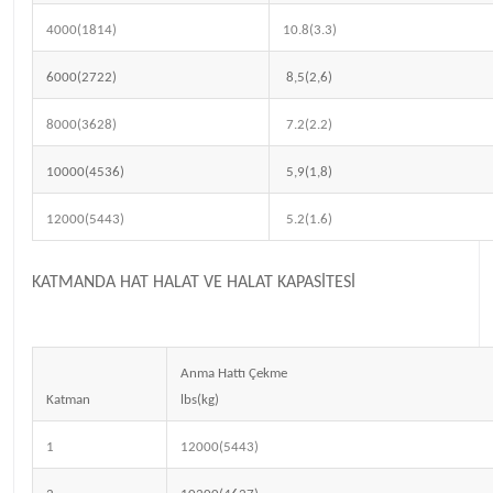
4000(1814)
10.8(3.3)
6000(2722)
8,5(2,6)
8000(3628)
7.2(2.2)
10000(4536)
5,9(1,8)
12000(5443)
5.2(1.6)
KATMANDA HAT HALAT VE HALAT KAPASİTESİ
Anma Hattı Çekme
Katman
lbs(kg)
1
12000(5443)