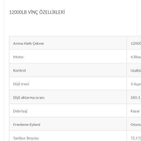
12000LB VİNÇ ÖZELLİKLERİ
Anma Hattı Çekme
12000
Motor
4,8kw/
Kontrol
Uzakt
Dişli treni
3 Aşam
Dişli aktarma oranı
265:1
Debriyaj
Kayar 
Frenleme Eylemi
Otoma
Tambur Boyutu
?2,5?