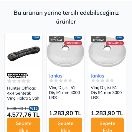
Bu ürünün yerine tercih edebileceğiniz
ürünler
YENİ
HIZLI
YENİ
HIZLI
YENİ
TESLİMAT
TESLİMAT
SON 3 ÜRÜN
SON 4 ÜRÜN
Janlas
Janlas
Vinç Dişlisi 51
Vinç Dişlisi 51
Hunter Offroad
Diş 91 mm 4000
Diş 91 mm 3000
4x4 Sentetik
LBS
LBS
Vinç Halatı Siyah
5.385,60 TL
%15
1.283,90 TL
1.283,90 TL
4.577,76 TL
Sepete
Sepete
Sepete
Ekle
Ekle
Ekle