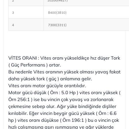
2
10200(4627)
3
8400(3810)
4
7300(3311)
VİTES ORANI : Vites oranı yükseldikçe hız düşer Tork
( Güç Performans ) artar.
Bu nedenle Vites oranının yüksek olması yavaş fakat
daha yüksek tork ( güç ) anlamına gelir.
Vites oranı motor gücüyle orantılıdır.
Motor gücü düşük ( Örn : 5.0 Hp ) vites oranı yüksek (
Örn 256:1 ) ise bu vincin çok yavaş va zorlanarak
çekmesine sebep olur. Ağır yüke bindiğinde dişliler
kırılabilir. Eğer vincin beygir gücü yüksek ( Örn : 6.6
hp ) vites oranı düşükse ( Örn 196:1 ) bu o vincin çok
hızlı çalışmasına aşırı ısınmasına ve ağır yüklerde