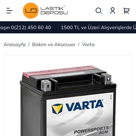
ın 0(212) 450 60 40
1500 TL ve Üzeri Alışverişlerde Ü
Anasayfa
Bakım ve Aksesuar
Varta