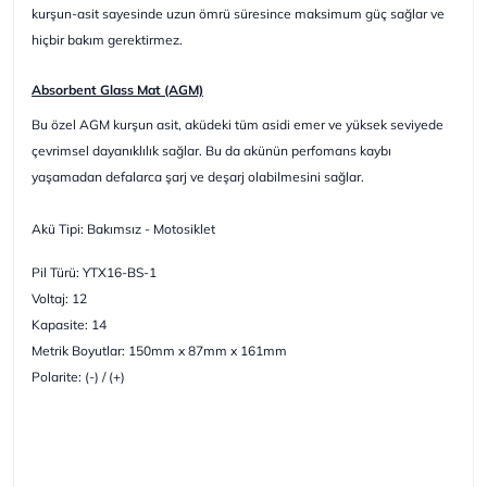
kurşun-asit sayesinde uzun ömrü süresince maksimum güç sağlar ve
hiçbir bakım gerektirmez.
Absorbent Glass Mat (AGM)
Bu özel AGM kurşun asit, aküdeki tüm asidi emer ve yüksek seviyede
çevrimsel dayanıklılık sağlar. Bu da akünün perfomans kaybı
yaşamadan defalarca şarj ve deşarj olabilmesini sağlar.
Akü Tipi: Bakımsız - Motosiklet
Pil Türü: YTX16-BS-1
Voltaj: 12
Kapasite: 14
Metrik Boyutlar: 150mm x 87mm x 161mm
Polarite: (-) / (+)