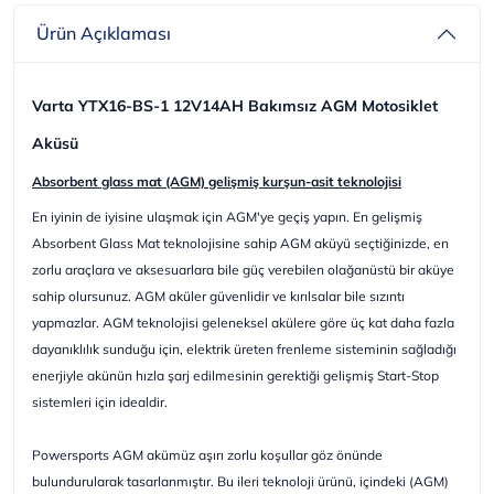
Ürün Açıklaması
Varta YTX16-BS-1 12V14AH Bakımsız AGM Motosiklet
Aküsü
Absorbent glass mat (AGM) gelişmiş kurşun-asit teknolojisi
En iyinin de iyisine ulaşmak için AGM'ye geçiş yapın. En gelişmiş
Absorbent Glass Mat teknolojisine sahip AGM aküyü seçtiğinizde, en
zorlu araçlara ve aksesuarlara bile güç verebilen olağanüstü bir aküye
sahip olursunuz. AGM aküler güvenlidir ve kırılsalar bile sızıntı
yapmazlar. AGM teknolojisi geleneksel akülere göre üç kat daha fazla
dayanıklılık sunduğu için, elektrik üreten frenleme sisteminin sağladığı
enerjiyle akünün hızla şarj edilmesinin gerektiği gelişmiş Start-Stop
sistemleri için idealdir.
Powersports AGM akümüz aşırı zorlu koşullar göz önünde
bulundurularak tasarlanmıştır. Bu ileri teknoloji ürünü, içindeki (AGM)