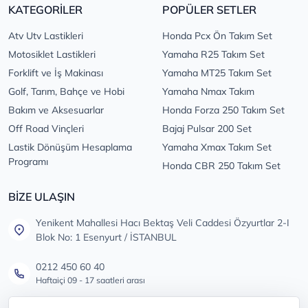
KATEGORİLER
POPÜLER SETLER
Atv Utv Lastikleri
Honda Pcx Ön Takım Set
Motosiklet Lastikleri
Yamaha R25 Takım Set
Forklift ve İş Makinası
Yamaha MT25 Takım Set
Golf, Tarım, Bahçe ve Hobi
Yamaha Nmax Takım
Bakım ve Aksesuarlar
Honda Forza 250 Takım Set
Off Road Vinçleri
Bajaj Pulsar 200 Set
Lastik Dönüşüm Hesaplama
Yamaha Xmax Takım Set
Programı
Honda CBR 250 Takım Set
BİZE ULAŞIN
Yenikent Mahallesi Hacı Bektaş Veli Caddesi Özyurtlar 2-I
Blok No: 1 Esenyurt / İSTANBUL
0212 450 60 40
Haftaiçi 09 - 17 saatleri arası