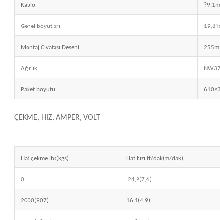
Kablo
?9,1
Genel boyutları
19,8
Montaj Cıvatası Deseni
255m
Ağırlık
NW37
Paket boyutu
610×
ÇEKME, HIZ, AMPER, VOLT
Hat çekme lbs(kgs)
Hat hızı ft/dak(m/dak)
0
24,9(7,6)
2000(907)
16.1(4.9)