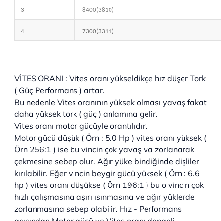
3
8400(3810)
4
7300(3311)
VİTES ORANI : Vites oranı yükseldikçe hız düşer Tork
( Güç Performans ) artar.
Bu nedenle Vites oranının yüksek olması yavaş fakat
daha yüksek tork ( güç ) anlamına gelir.
Vites oranı motor gücüyle orantılıdır.
Motor gücü düşük ( Örn : 5.0 Hp ) vites oranı yüksek (
Örn 256:1 ) ise bu vincin çok yavaş va zorlanarak
çekmesine sebep olur. Ağır yüke bindiğinde dişliler
kırılabilir. Eğer vincin beygir gücü yüksek ( Örn : 6.6
hp ) vites oranı düşükse ( Örn 196:1 ) bu o vincin çok
hızlı çalışmasına aşırı ısınmasına ve ağır yüklerde
zorlanmasına sebep olabilir. Hız - Performans
açısından Motor gücü ve Vites oranı dengeli