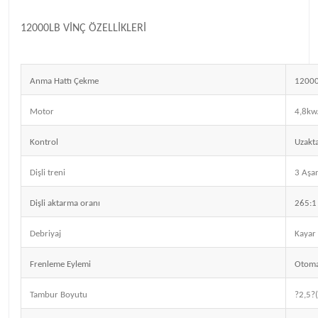
12000LB VİNÇ ÖZELLİKLERİ
Anma Hattı Çekme
12000
Motor
4,8kw/
Kontrol
Uzakt
Dişli treni
3 Aşam
Dişli aktarma oranı
265:1
Debriyaj
Kayar 
Frenleme Eylemi
Otoma
Tambur Boyutu
?2,5?