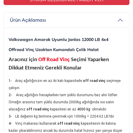
Ürün Açıklaması
Volkswagen Amarok
Uyumlu Janlas 12000 LB 4x4
Offroad Vinç Uzaktan Kumandalı Çelik Halat
Aracınız için
Off Road Vinç
Seçimi Yaparken
Dikkat Etmeniz Gerekli Konular
1
-
Araç ağırlığınızın en az iki katı kapasitede
off road vinç
seçmeye
çalışın.
2-
Araç ağırlığını
hesaplarken tam yüklü durumunu baz alın lütfen.
Örneğin aracınız tam yüklü durumda 2000kg ağırlığında ise satın
alacağınız
off road vinç
kapasitesi en az
4000 kg
olmalıdır.
3-
LB değerini kg birimine çevirmek için 1000kg = 2204.62 LB?dir.
4-
Vinç makarası kullanarak
off road vinç
kapasitesini iki katına
kadar çıkarabilirsiniz ancak bu durumda halat hızınız yarı yarıya düşer.