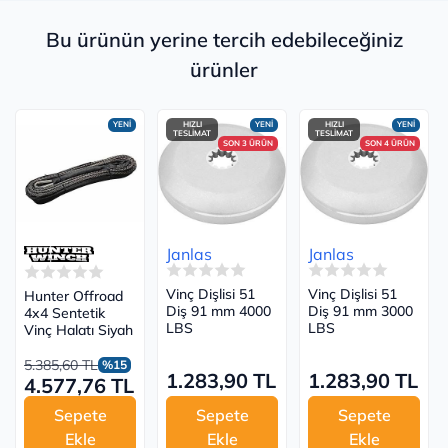
Bu ürünün yerine tercih edebileceğiniz
ürünler
YENİ
HIZLI
YENİ
HIZLI
YENİ
TESLİMAT
TESLİMAT
SON 3 ÜRÜN
SON 4 ÜRÜN
Janlas
Janlas
Vinç Dişlisi 51
Vinç Dişlisi 51
Hunter Offroad
Diş 91 mm 4000
Diş 91 mm 3000
4x4 Sentetik
LBS
LBS
Vinç Halatı Siyah
5.385,60 TL
%15
1.283,90 TL
1.283,90 TL
4.577,76 TL
Sepete
Sepete
Sepete
Ekle
Ekle
Ekle