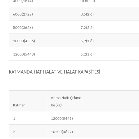
4000(1814)
10.8(3.3)
6000(2722)
8,5(2,6)
8000(3628)
7.2(2.2)
10000(4536)
5,9(1,8)
12000(5443)
5.2(1.6)
KATMANDA HAT HALAT VE HALAT KAPASİTESİ
Anma Hattı Çekme
Katman
lbs(kg)
1
12000(5443)
2
10200(4627)