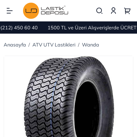
12) 450 60 40
1500 TL ve Üzeri Alışverişlerde ÜCRETSİ
Anasayfa
ATV UTV Lastikleri
Wanda