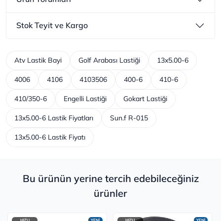
Stok Teyit ve Kargo
Atv Lastik Bayi
Golf Arabası Lastiği
13x5.00-6
4006
4106
4103506
400-6
410-6
410/350-6
Engelli Lastiği
Gokart Lastiği
13x5.00-6 Lastik Fiyatları
Sun.f R-015
13x5.00-6 Lastik Fiyatı
Bu ürünün yerine tercih edebileceğiniz
ürünler
HIZLI
YENİ
HIZLI
YENİ