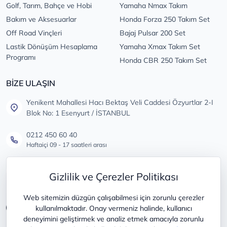
Golf, Tarım, Bahçe ve Hobi
Yamaha Nmax Takım
Bakım ve Aksesuarlar
Honda Forza 250 Takım Set
Off Road Vinçleri
Bajaj Pulsar 200 Set
Lastik Dönüşüm Hesaplama
Yamaha Xmax Takım Set
Programı
Honda CBR 250 Takım Set
BİZE ULAŞIN
Yenikent Mahallesi Hacı Bektaş Veli Caddesi Özyurtlar 2-I
Blok No: 1 Esenyurt / İSTANBUL
0212 450 60 40
Haftaiçi 09 - 17 saatleri arası
info@lastikdeposu.com.tr
Gizlilik ve Çerezler Politikası
Tüm öneri ve şikayetleriniz için
Web sitemizin düzgün çalışabilmesi için zorunlu çerezler
kullanılmaktadır. Onay vermeniz halinde, kullanıcı
deneyimini geliştirmek ve analiz etmek amacıyla zorunlu