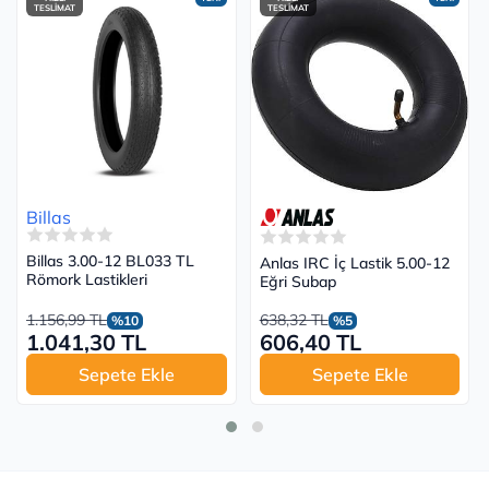
TESLİMAT
TESLİMAT
Billas
Billas 3.00-12 BL033 TL
Anlas IRC İç Lastik 5.00-12
Römork Lastikleri
Eğri Subap
1.156,99 TL
638,32 TL
%10
%5
1.041,30 TL
606,40 TL
Sepete Ekle
Sepete Ekle