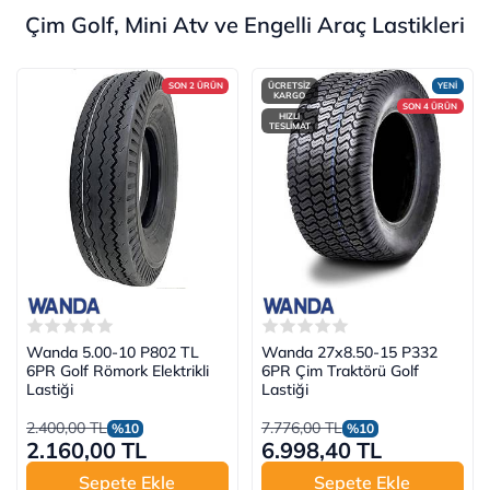
Çim Golf, Mini Atv ve Engelli Araç Lastikleri
SON 2 ÜRÜN
ÜCRETSİZ
YENİ
KARGO
SON 4 ÜRÜN
HIZLI
TESLİMAT
Wanda 5.00-10 P802 TL
Wanda 27x8.50-15 P332
6PR Golf Römork Elektrikli
6PR Çim Traktörü Golf
Lastiği
Lastiği
2.400,00 TL
7.776,00 TL
%10
%10
2.160,00 TL
6.998,40 TL
Sepete Ekle
Sepete Ekle