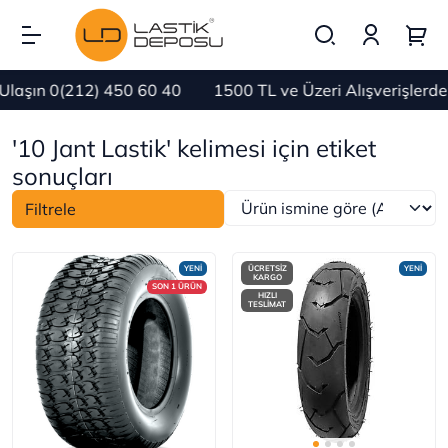
şın 0(212) 450 60 40
1500 TL ve Üzeri Alışverişlerde 
'10 Jant Lastik' kelimesi için etiket
sonuçları
Filtrele
YENİ
ÜCRETSİZ
YENİ
KARGO
SON 1 ÜRÜN
HIZLI
TESLİMAT