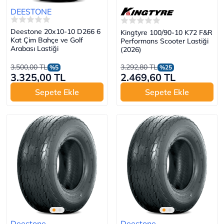
DEESTONE
Deestone 20x10-10 D266 6
Kingtyre 100/90-10 K72 F&R
Kat Çim Bahçe ve Golf
Performans Scooter Lastiği
Arabası Lastiği
(2026)
3.500,00 TL
3.292,80 TL
%5
%25
3.325,00 TL
2.469,60 TL
Sepete Ekle
Sepete Ekle
Deestone
Deestone