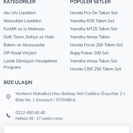
KATEGORİLER
POPÜLER SETLER
Atv Utv Lastikleri
Honda Pcx Ön Takım Set
Motosiklet Lastikleri
Yamaha R25 Takım Set
Forklift ve İş Makinası
Yamaha MT25 Takım Set
Golf, Tarım, Bahçe ve Hobi
Yamaha Nmax Takım
Bakım ve Aksesuarlar
Honda Forza 250 Takım Set
Off Road Vinçleri
Bajaj Pulsar 200 Set
Lastik Dönüşüm Hesaplama
Yamaha Xmax Takım Set
Programı
Honda CBR 250 Takım Set
BİZE ULAŞIN
Yenikent Mahallesi Hacı Bektaş Veli Caddesi Özyurtlar 2-I
Blok No: 1 Esenyurt / İSTANBUL
0212 450 60 40
Haftaiçi 09 - 17 saatleri arası
info@lastikdeposu.com.tr