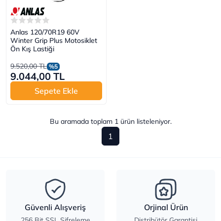
Anlas 120/70R19 60V
Winter Grip Plus Motosiklet
Ön Kış Lastiği
9.520,00 TL
%5
9.044,00 TL
Sepete Ekle
Bu aramada toplam
1
ürün listeleniyor.
1
Güvenli Alışveriş
Orjinal Ürün
256 Bit SSL Şifreleme
Distribütör Garantisi