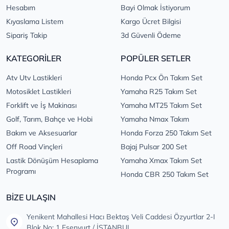
Hesabım
Bayi Olmak İstiyorum
Kıyaslama Listem
Kargo Ücret Bilgisi
Sipariş Takip
3d Güvenli Ödeme
KATEGORİLER
POPÜLER SETLER
Atv Utv Lastikleri
Honda Pcx Ön Takım Set
Motosiklet Lastikleri
Yamaha R25 Takım Set
Forklift ve İş Makinası
Yamaha MT25 Takım Set
Golf, Tarım, Bahçe ve Hobi
Yamaha Nmax Takım
Bakım ve Aksesuarlar
Honda Forza 250 Takım Set
Off Road Vinçleri
Bajaj Pulsar 200 Set
Lastik Dönüşüm Hesaplama
Yamaha Xmax Takım Set
Programı
Honda CBR 250 Takım Set
BİZE ULAŞIN
Yenikent Mahallesi Hacı Bektaş Veli Caddesi Özyurtlar 2-I
Blok No: 1 Esenyurt / İSTANBUL