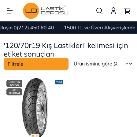
laşın 0(212) 450 60 40
1500 TL ve Üzeri Alışverişlerd
'120/70r19 Kış Lastikleri' kelimesi için
etiket sonuçları
Filtrele
ÜCRETSİZ
YENİ
KARGO
HIZLI
TESLİMAT