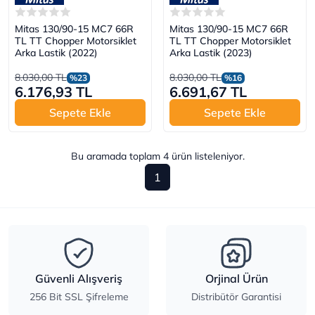
Mitas 130/90-15 MC7 66R
Mitas 130/90-15 MC7 66R
TL TT Chopper Motorsiklet
TL TT Chopper Motorsiklet
Arka Lastik (2022)
Arka Lastik (2023)
8.030,00 TL
8.030,00 TL
%23
%16
6.176,93 TL
6.691,67 TL
Sepete Ekle
Sepete Ekle
Bu aramada toplam
4
ürün listeleniyor.
1
Güvenli Alışveriş
Orjinal Ürün
256 Bit SSL Şifreleme
Distribütör Garantisi