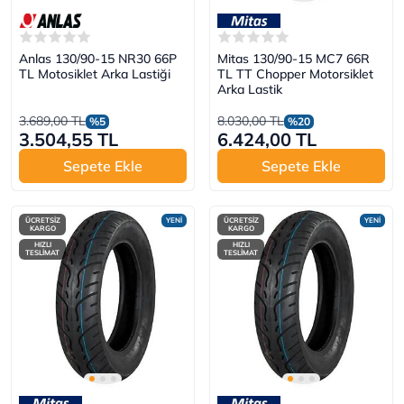
Anlas 130/90-15 NR30 66P
Mitas 130/90-15 MC7 66R
TL Motosiklet Arka Lastiği
TL TT Chopper Motorsiklet
Arka Lastik
3.689,00 TL
8.030,00 TL
%5
%20
3.504,55 TL
6.424,00 TL
Sepete Ekle
Sepete Ekle
ÜCRETSİZ
YENİ
ÜCRETSİZ
YENİ
KARGO
KARGO
HIZLI
HIZLI
TESLİMAT
TESLİMAT