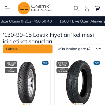
ize Ulaşın 0(212) 450 60 40
1500 TL ve Üzeri Alışveri
'130-90-15 Lastik Fiyatları' kelimesi
için etiket sonuçları
Filtrele
ÜCRETSİZ
YENİ
ÜCRETSİZ
YENİ
KARGO
KARGO
HIZLI
HIZLI
TESLİMAT
TESLİMAT