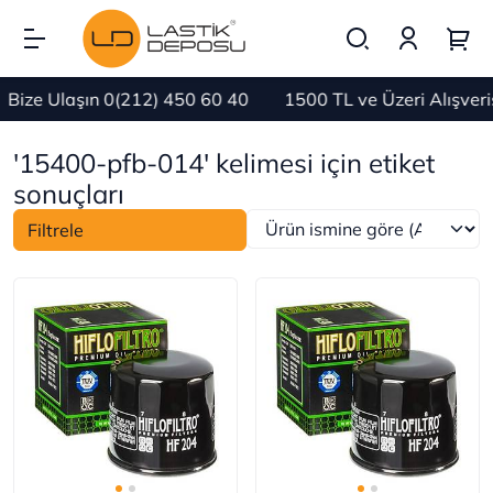
Bize Ulaşın 0(212) 450 60 40
1500 TL ve Üzeri Alışver
'15400-pfb-014' kelimesi için etiket
sonuçları
Filtrele