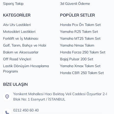
Sipariş Takip
3d Güvenli Ödeme
KATEGORİLER
POPÜLER SETLER
Atv Utv Lastikleri
Honda Pcx Ön Takım Set
Motosiklet Lastikleri
Yamaha R25 Takım Set
Forklift ve İş Makinası
Yamaha MT25 Takım Set
Golf, Tarım, Bahçe ve Hobi
Yamaha Nmax Takım
Bakım ve Aksesuarlar
Honda Forza 250 Takım Set
Off Road Vinçleri
Bajaj Pulsar 200 Set
Lastik Dönüşüm Hesaplama
Yamaha Xmax Takım Set
Programı
Honda CBR 250 Takım Set
BİZE ULAŞIN
Yenikent Mahallesi Hacı Bektaş Veli Caddesi Özyurtlar 2-I
Blok No: 1 Esenyurt / İSTANBUL
0212 450 60 40