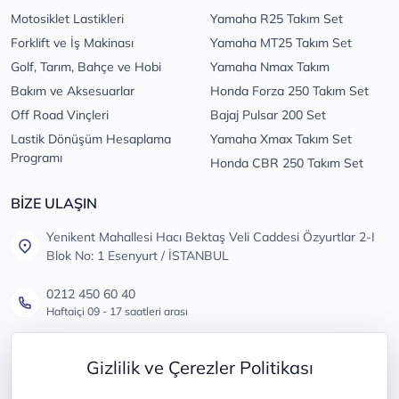
Motosiklet Lastikleri
Yamaha R25 Takım Set
Forklift ve İş Makinası
Yamaha MT25 Takım Set
Golf, Tarım, Bahçe ve Hobi
Yamaha Nmax Takım
Bakım ve Aksesuarlar
Honda Forza 250 Takım Set
Off Road Vinçleri
Bajaj Pulsar 200 Set
Lastik Dönüşüm Hesaplama
Yamaha Xmax Takım Set
Programı
Honda CBR 250 Takım Set
BİZE ULAŞIN
Yenikent Mahallesi Hacı Bektaş Veli Caddesi Özyurtlar 2-I
Blok No: 1 Esenyurt / İSTANBUL
0212 450 60 40
Haftaiçi 09 - 17 saatleri arası
info@lastikdeposu.com.tr
Gizlilik ve Çerezler Politikası
Tüm öneri ve şikayetleriniz için