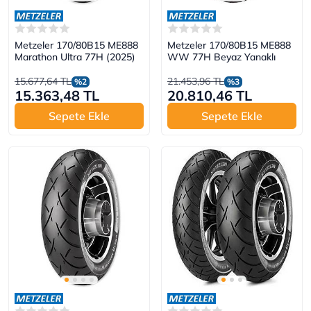
Metzeler 170/80B15 ME888
Metzeler 170/80B15 ME888
Marathon Ultra 77H (2025)
WW 77H Beyaz Yanaklı
15.677,64 TL
21.453,96 TL
%2
%3
15.363,48 TL
20.810,46 TL
Sepete Ekle
Sepete Ekle