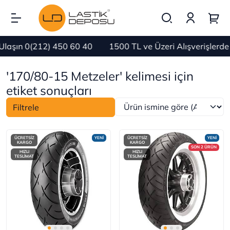
aşın 0(212) 450 60 40
1500 TL ve Üzeri Alışverişlerd
'170/80-15 Metzeler' kelimesi için
etiket sonuçları
Filtrele
ÜCRETSİZ
YENİ
ÜCRETSİZ
YENİ
KARGO
KARGO
SON 2 ÜRÜN
HIZLI
HIZLI
TESLİMAT
TESLİMAT