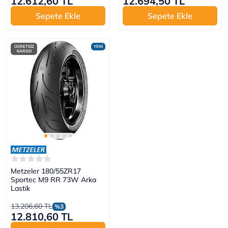
12.612,60 TL
12.694,50 TL
Sepete Ekle
Sepete Ekle
ÜCRETSİZ
YENİ
KARGO
Metzeler 180/55ZR17
Sportec M9 RR 73W Arka
Lastik
13.206,60 TL
%3
12.810,60 TL