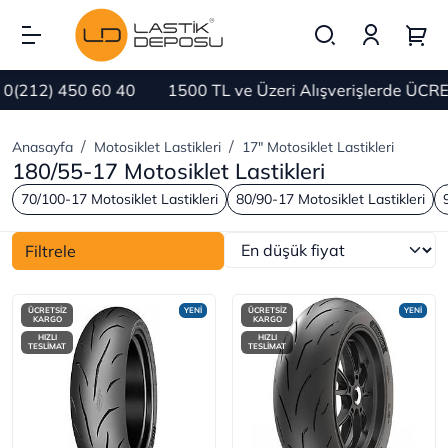
212) 450 60 40
1500 TL ve Üzeri Alışverişlerde ÜCRETS
Anasayfa
Motosiklet Lastikleri
17" Motosiklet Lastikleri
180/55-17 Motosiklet Lastikleri
70/100-17 Motosiklet Lastikleri
80/90-17 Motosiklet Lastikleri
Filtrele
ÜCRETSİZ
YENİ
ÜCRETSİZ
YENİ
KARGO
KARGO
HIZLI
HIZLI
TESLİMAT
TESLİMAT