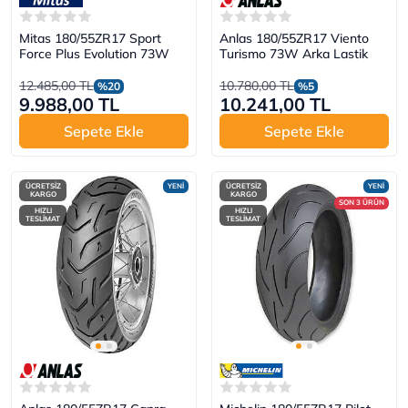
Mitas 180/55ZR17 Sport
Anlas 180/55ZR17 Viento
Force Plus Evolution 73W
Turismo 73W Arka Lastik
12.485,00 TL
10.780,00 TL
%20
%5
9.988,00 TL
10.241,00 TL
Sepete Ekle
Sepete Ekle
ÜCRETSİZ
YENİ
ÜCRETSİZ
YENİ
KARGO
KARGO
SON 3 ÜRÜN
HIZLI
HIZLI
TESLİMAT
TESLİMAT