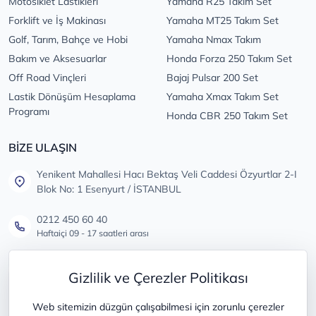
Motosiklet Lastikleri
Yamaha R25 Takım Set
Forklift ve İş Makinası
Yamaha MT25 Takım Set
Golf, Tarım, Bahçe ve Hobi
Yamaha Nmax Takım
Bakım ve Aksesuarlar
Honda Forza 250 Takım Set
Off Road Vinçleri
Bajaj Pulsar 200 Set
Lastik Dönüşüm Hesaplama
Yamaha Xmax Takım Set
Programı
Honda CBR 250 Takım Set
BİZE ULAŞIN
Yenikent Mahallesi Hacı Bektaş Veli Caddesi Özyurtlar 2-I
Blok No: 1 Esenyurt / İSTANBUL
0212 450 60 40
Haftaiçi 09 - 17 saatleri arası
info@lastikdeposu.com.tr
Gizlilik ve Çerezler Politikası
Tüm öneri ve şikayetleriniz için
Web sitemizin düzgün çalışabilmesi için zorunlu çerezler