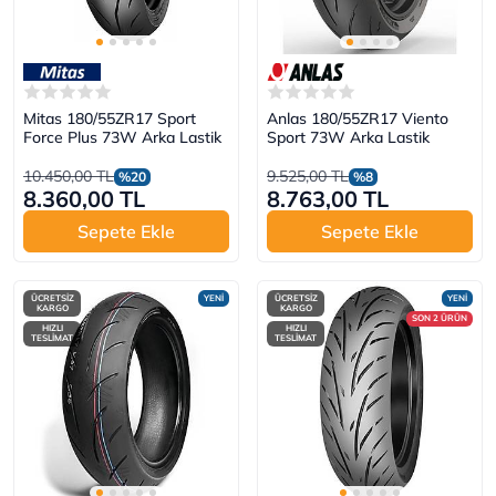
Mitas 180/55ZR17 Sport
Anlas 180/55ZR17 Viento
Force Plus 73W Arka Lastik
Sport 73W Arka Lastik
10.450,00 TL
9.525,00 TL
%20
%8
8.360,00 TL
8.763,00 TL
Sepete Ekle
Sepete Ekle
ÜCRETSİZ
YENİ
ÜCRETSİZ
YENİ
KARGO
KARGO
SON 2 ÜRÜN
HIZLI
HIZLI
TESLİMAT
TESLİMAT