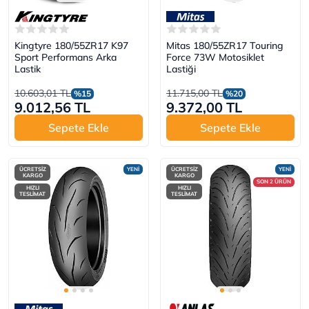
Kingtyre 180/55ZR17 K97
Mitas 180/55ZR17 Touring
Sport Performans Arka
Force 73W Motosiklet
Lastik
Lastiği
10.603,01 TL
11.715,00 TL
%15
%20
9.012,56 TL
9.372,00 TL
Sepete Ekle
Sepete Ekle
ÜCRETSİZ
YENİ
ÜCRETSİZ
YENİ
KARGO
KARGO
SON 2 ÜRÜN
HIZLI
HIZLI
TESLİMAT
TESLİMAT