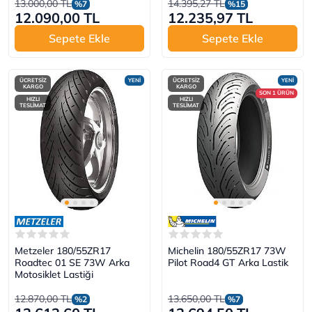
13.000,00 TL
14.395,27 TL
%7
%15
12.090,00 TL
12.235,97 TL
Sepete Ekle
Sepete Ekle
ÜCRETSİZ
YENİ
ÜCRETSİZ
YENİ
KARGO
KARGO
SON 1 ÜRÜN
HIZLI
HIZLI
TESLİMAT
TESLİMAT
Metzeler 180/55ZR17
Michelin 180/55ZR17 73W
Roadtec 01 SE 73W Arka
Pilot Road4 GT Arka Lastik
Motosiklet Lastiği
12.870,00 TL
13.650,00 TL
%2
%7