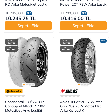
Anlas 180/55ZR17 Capra-
Michelin 180/55ZR17 Pilot
RD Arka Motosiklet Lastigi
Power 2CT 73W Arka Lastik
10.785,00 TL
11.200,00 TL
%5
%7
10.245,75 TL
10.416,00 TL
Sepete Ekle
Sepete Ekle
ÜCRETSİZ
ÜCRETSİZ
YENİ
KARGO
KARGO
HIZLI
HIZLI
TESLİMAT
TESLİMAT
Continental 180/55ZR17
Anlas 180/55ZR17 Winter
ContiSportAttack 2 73W
Grip Plus 73W Motosiklet
Motosiklet Arka Lastiği
Arka Kış Lastiği