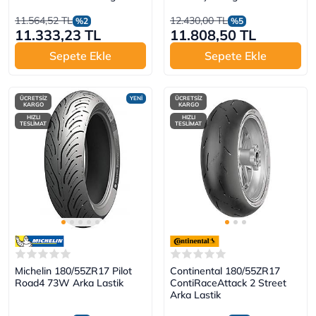
11.564,52 TL
12.430,00 TL
%2
%5
11.333,23 TL
11.808,50 TL
Sepete Ekle
Sepete Ekle
ÜCRETSİZ
YENİ
ÜCRETSİZ
KARGO
KARGO
HIZLI
HIZLI
TESLİMAT
TESLİMAT
Michelin 180/55ZR17 Pilot
Continental 180/55ZR17
Road4 73W Arka Lastik
ContiRaceAttack 2 Street
Arka Lastik