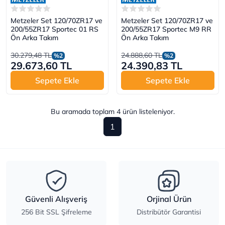
Metzeler Set 120/70ZR17 ve
Metzeler Set 120/70ZR17 ve
200/55ZR17 Sportec 01 RS
200/55ZR17 Sportec M9 RR
Ön Arka Takım
Ön Arka Takım
30.279,48 TL
24.888,60 TL
%2
%2
29.673,60 TL
24.390,83 TL
Sepete Ekle
Sepete Ekle
Bu aramada toplam
4
ürün listeleniyor.
1
Güvenli Alışveriş
Orjinal Ürün
256 Bit SSL Şifreleme
Distribütör Garantisi