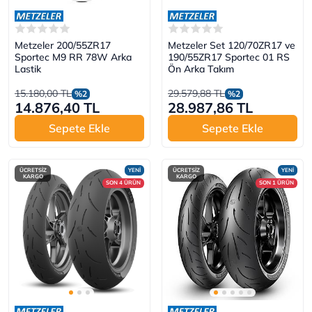
Metzeler 200/55ZR17
Metzeler Set 120/70ZR17 ve
Sportec M9 RR 78W Arka
190/55ZR17 Sportec 01 RS
Lastik
Ön Arka Takım
15.180,00 TL
29.579,88 TL
%2
%2
14.876,40 TL
28.987,86 TL
Sepete Ekle
Sepete Ekle
ÜCRETSİZ
YENİ
ÜCRETSİZ
YENİ
KARGO
KARGO
SON 4 ÜRÜN
SON 1 ÜRÜN