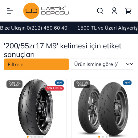
ize Ulaşın 0(212) 450 60 40
1500 TL ve Üzeri Alışveri
'200/55zr17 M9' kelimesi için etiket
sonuçları
Filtrele
ÜCRETSİZ
YENİ
ÜCRETSİZ
YENİ
KARGO
KARGO
SON 1 ÜRÜN