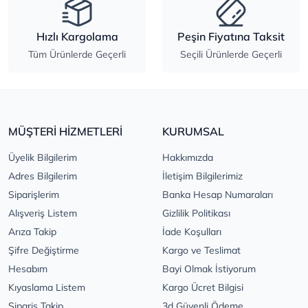
Hızlı Kargolama
Peşin Fiyatına Taksit
Tüm Ürünlerde Geçerli
Seçili Ürünlerde Geçerli
MÜŞTERİ HİZMETLERİ
KURUMSAL
Üyelik Bilgilerim
Hakkımızda
Adres Bilgilerim
İletişim Bilgilerimiz
Siparişlerim
Banka Hesap Numaraları
Alışveriş Listem
Gizlilik Politikası
Arıza Takip
İade Koşulları
Şifre Değiştirme
Kargo ve Teslimat
Hesabım
Bayi Olmak İstiyorum
Kıyaslama Listem
Kargo Ücret Bilgisi
Sipariş Takip
3d Güvenli Ödeme