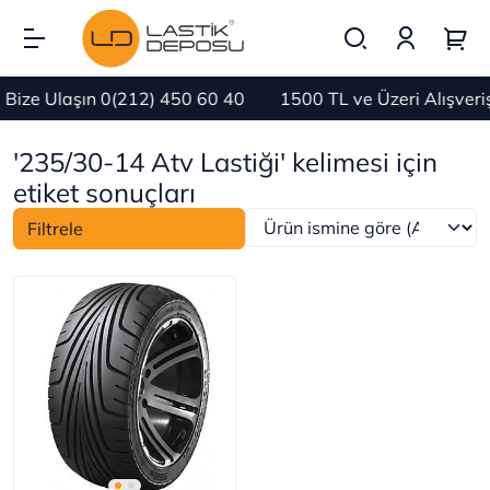
Bize Ulaşın 0(212) 450 60 40
1500 TL ve Üzeri Alışver
'235/30-14 Atv Lastiği' kelimesi için
etiket sonuçları
Filtrele