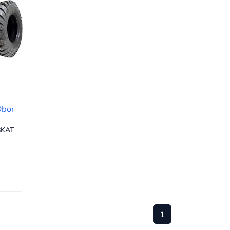
Obor
8KAT
1