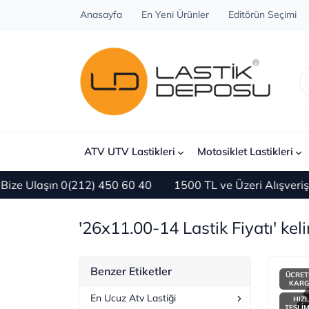
Anasayfa
En Yeni Ürünler
Editörün Seçimi
ATV UTV Lastikleri
Motosiklet Lastikleri
e Ulaşın 0(212) 450 60 40
1500 TL ve Üzeri Alışverişl
'26x11.00-14 Lastik Fiyatı' keli
Benzer Etiketler
ÜCRET
KAR
En Ucuz Atv Lastiği
HIZL
TESLİ