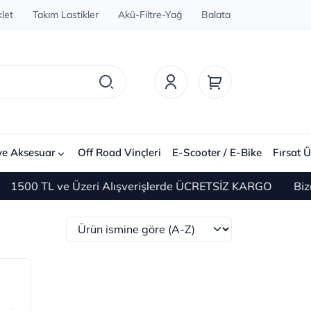
let
Takım Lastikler
Akü-Filtre-Yağ
Balata
ve Aksesuar
Off Road Vinçleri
E-Scooter / E-Bike
Fırsat Ü
500 TL ve Üzeri Alışverişlerde ÜCRETSİZ KARGO
Bize Ul