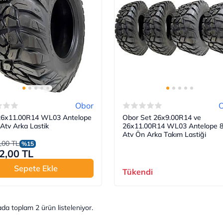
Obor
26x11.00R14 WL03 Antelope
Obor Set 26x9.00R14 ve
Atv Arka Lastik
26x11.00R14 WL03 Antelope 
Atv Ön Arka Takım Lastiği
,00 TL
%15
2,00 TL
Sepete Ekle
Tükendi
ada toplam
2
ürün listeleniyor.