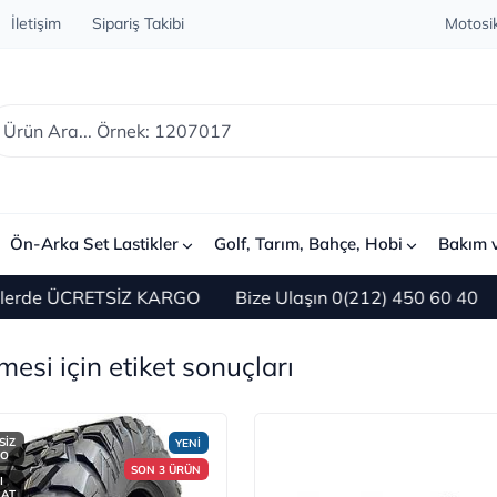
İletişim
Sipariş Takibi
Motosik
Ön-Arka Set Lastikler
Golf, Tarım, Bahçe, Hobi
Bakım 
erde ÜCRETSİZ KARGO
Bize Ulaşın 0(212) 450 60 40
1
mesi için etiket sonuçları
SİZ
YENİ
GO
SON 3 ÜRÜN
I
MAT