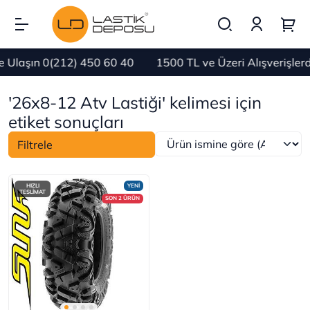
 Ulaşın 0(212) 450 60 40
1500 TL ve Üzeri Alışverişle
'26x8-12 Atv Lastiği' kelimesi için
etiket sonuçları
Filtrele
HIZLI
YENİ
TESLİMAT
SON 2 ÜRÜN