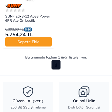
SUNF 26x8-12 A033 Power
6PR Atv Ön Lastik
6.393,60 TL
%10
5.754,24 TL
Sepete Ekle
Bu aramada toplam
1
ürün listeleniyor.
1
Güvenli Alışveriş
Orjinal Ürün
256 Bit SSL Şifreleme
Distribütör Garantisi