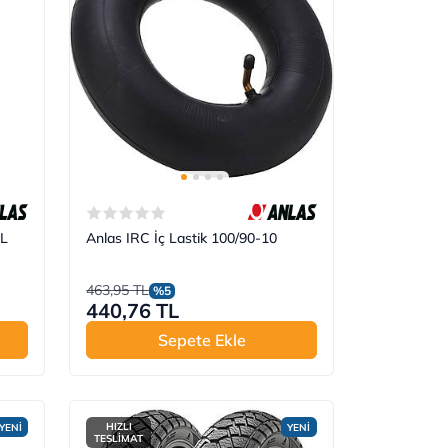
TL
Anlas IRC İç Lastik 100/90-10
463,95 TL
%5
440,76 TL
Sepete Ekle
HIZLI
YENİ
YENİ
TESLİMAT