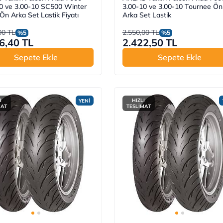
0 ve 3.00-10 SC500 Winter
3.00-10 ve 3.00-10 Tournee Ön
 Ön Arka Set Lastik Fiyatı
Arka Set Lastik
00 TL
2.550,00 TL
%5
%5
6,40 TL
2.422,50 TL
Sepete Ekle
Sepete Ekle
I
HIZLI
YENİ
MAT
TESLİMAT