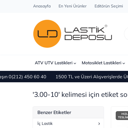
Anasayfa
En Yeni Ürünler
Editörün Seçimi
ATV UTV Lastikleri
Motosiklet Lastikleri
 450 60 40
1500 TL ve Üzeri Alışverişlerde ÜCRETSİZ 
'3.00-10' kelimesi için etiket s
Benzer Etiketler
HIZL
TESLİ
İç Lastik