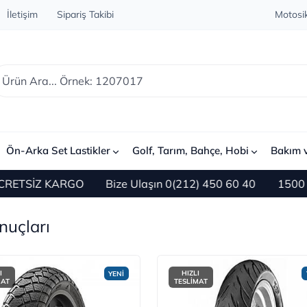
İletişim
Sipariş Takibi
Motosik
Ön-Arka Set Lastikler
Golf, Tarım, Bahçe, Hobi
Bakım 
KARGO
Bize Ulaşın 0(212) 450 60 40
1500 TL ve Üzeri
onuçları
I
HIZLI
YENİ
MAT
TESLİMAT