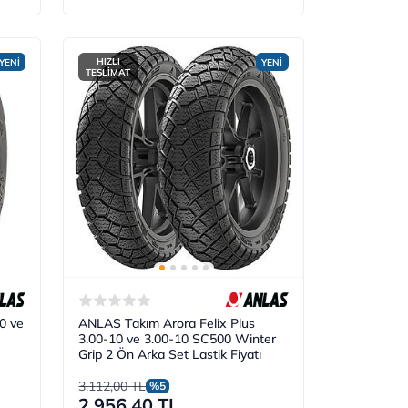
HIZLI
YENİ
YENİ
TESLİMAT
0 ve
ANLAS Takım Arora Felix Plus
3.00-10 ve 3.00-10 SC500 Winter
Grip 2 Ön Arka Set Lastik Fiyatı
3.112,00 TL
%5
2.956,40 TL