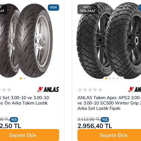
I
HIZLI
YENİ
MAT
TESLİMAT
Set 3.00-10 ve 3.00-10
ANLAS Takım Apec APS2 3.00
e Ön Arka Takım Lastik
ve 3.00-10 SC500 Winter Grip 
Arka Set Lastik Fiyatı
00 TL
3.112,00 TL
%5
%5
2,50 TL
2.956,40 TL
Sepete Ekle
Sepete Ekle