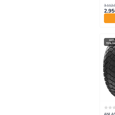
3.112,
2.95
HIZL
TESLİ
ANLAS 