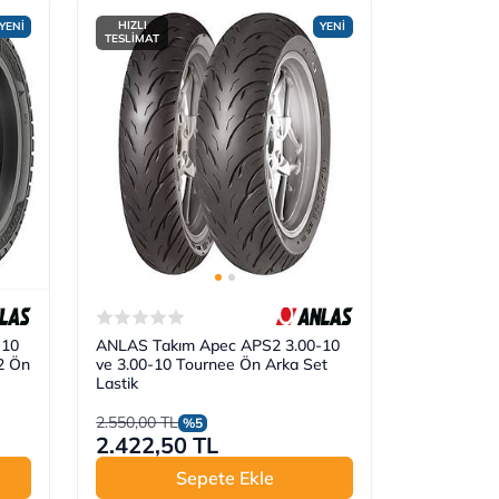
HIZLI
YENİ
YENİ
TESLİMAT
-10
ANLAS Takım Apec APS2 3.00-10
2 Ön
ve 3.00-10 Tournee Ön Arka Set
Lastik
2.550,00 TL
%5
2.422,50 TL
Sepete Ekle