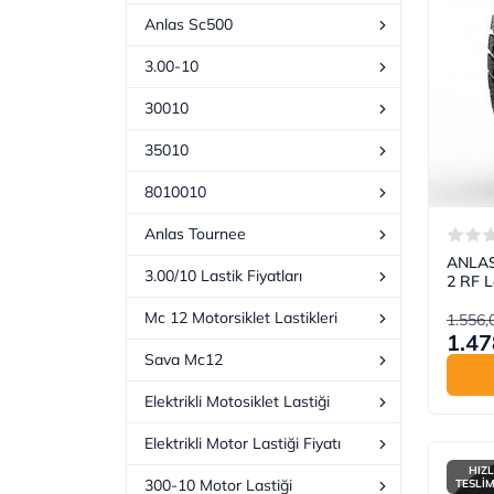
Anlas Sc500
3.00-10
30010
35010
8010010
Anlas Tournee
ANLAS
3.00/10 Lastik Fiyatları
2 RF La
Mc 12 Motorsiklet Lastikleri
1.556,
1.47
Sava Mc12
Elektrikli Motosiklet Lastiği
Elektrikli Motor Lastiği Fiyatı
HIZL
300-10 Motor Lastiği
TESLİ