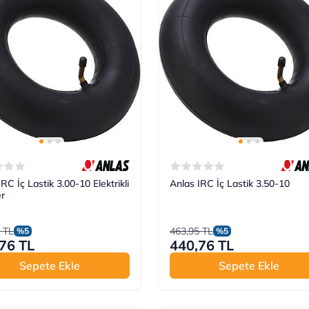
RC İç Lastik 3.00-10 Elektrikli
Anlas IRC İç Lastik 3.50-10
r
 TL
463,95 TL
%5
%5
76 TL
440,76 TL
Sepete Ekle
Sepete Ekle