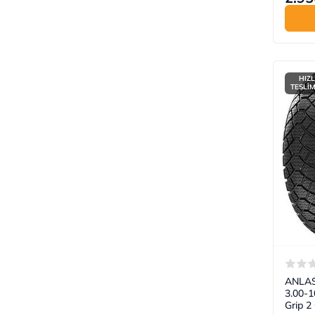
HIZL
TESLİ
ANLAS 
3.00-1
Grip 2