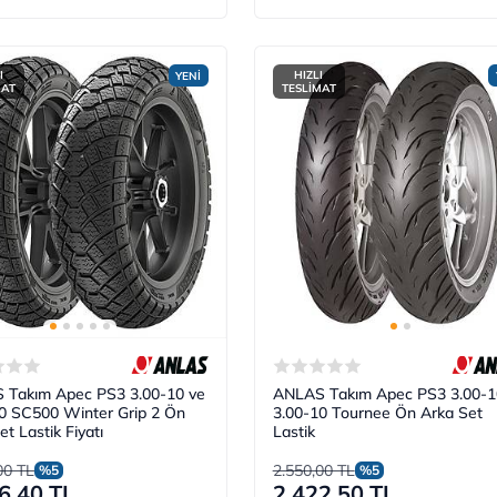
I
HIZLI
YENİ
MAT
TESLİMAT
 Takım Apec PS3 3.00-10 ve
ANLAS Takım Apec PS3 3.00-1
0 SC500 Winter Grip 2 Ön
3.00-10 Tournee Ön Arka Set
et Lastik Fiyatı
Lastik
00 TL
2.550,00 TL
%5
%5
6,40 TL
2.422,50 TL