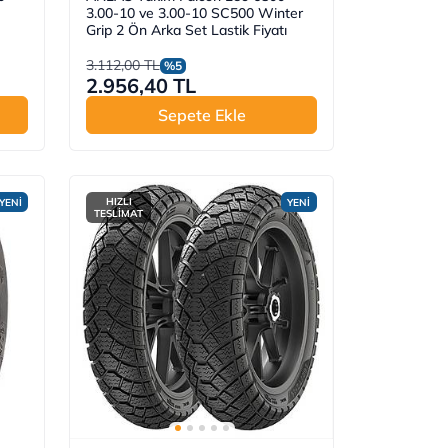
3.00-10 ve 3.00-10 SC500 Winter
Grip 2 Ön Arka Set Lastik Fiyatı
3.112,00 TL
%5
2.956,40 TL
Sepete Ekle
HIZLI
YENİ
YENİ
TESLİMAT