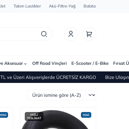
let
Takım Lastikler
Akü-Filtre-Yağ
Balata
ve Aksesuar
Off Road Vinçleri
E-Scooter / E-Bike
Fırsat Ü
 Alışverişlerde ÜCRETSİZ KARGO
Bize Ulaşın 0(212) 45
HIZLI
YENİ
YENİ
TESLİMAT