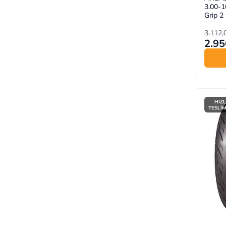
3.00-1
Grip 2
3.112,
2.95
HIZL
TESLİ