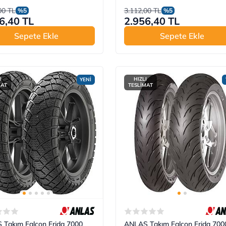
00 TL
3.112,00 TL
%5
%5
6,40 TL
2.956,40 TL
Sepete Ekle
Sepete Ekle
I
HIZLI
YENİ
MAT
TESLİMAT
Takım Falcon Frida 7000
ANLAS Takım Falcon Frida 700