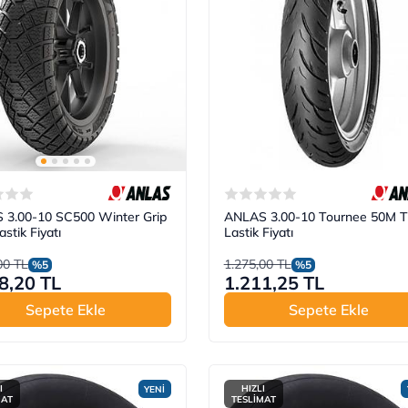
 3.00-10 SC500 Winter Grip
ANLAS 3.00-10 Tournee 50M 
stik Fiyatı
Lastik Fiyatı
00 TL
1.275,00 TL
%5
%5
8,20 TL
1.211,25 TL
Sepete Ekle
Sepete Ekle
I
HIZLI
YENİ
MAT
TESLİMAT