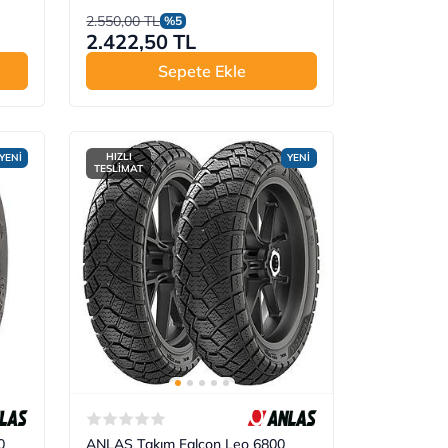
2.550,00 TL
%5
2.422,50 TL
Sepete Ekle
HIZLI
YENİ
YENİ
TESLİMAT
0
ANLAS Takım Falcon Leo 6800