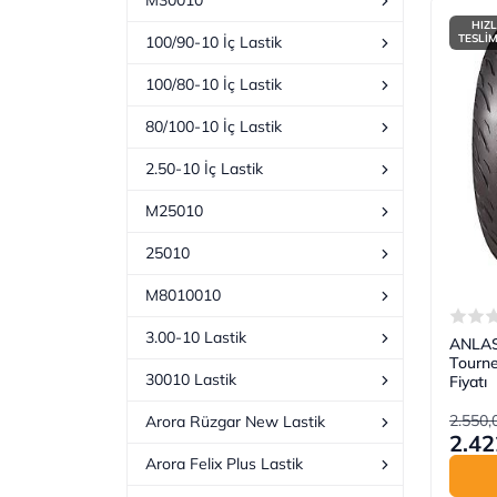
M30010
HIZL
TESLİ
100/90-10 İç Lastik
100/80-10 İç Lastik
80/100-10 İç Lastik
2.50-10 İç Lastik
M25010
25010
M8010010
3.00-10 Lastik
ANLAS 
Tourne
30010 Lastik
Fiyatı
2.550,
Arora Rüzgar New Lastik
2.42
Arora Felix Plus Lastik