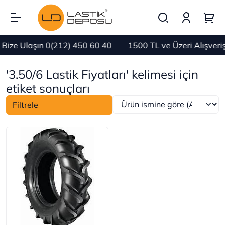
Bize Ulaşın 0(212) 450 60 40
1500 TL ve Üzeri Alışver
'3.50/6 Lastik Fiyatları' kelimesi için
etiket sonuçları
Filtrele