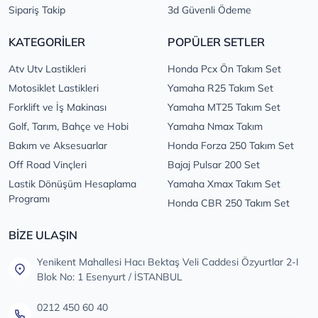
Sipariş Takip
3d Güvenli Ödeme
KATEGORİLER
POPÜLER SETLER
Atv Utv Lastikleri
Honda Pcx Ön Takım Set
Motosiklet Lastikleri
Yamaha R25 Takım Set
Forklift ve İş Makinası
Yamaha MT25 Takım Set
Golf, Tarım, Bahçe ve Hobi
Yamaha Nmax Takım
Bakım ve Aksesuarlar
Honda Forza 250 Takım Set
Off Road Vinçleri
Bajaj Pulsar 200 Set
Lastik Dönüşüm Hesaplama
Yamaha Xmax Takım Set
Programı
Honda CBR 250 Takım Set
BİZE ULAŞIN
Yenikent Mahallesi Hacı Bektaş Veli Caddesi Özyurtlar 2-I
Blok No: 1 Esenyurt / İSTANBUL
0212 450 60 40