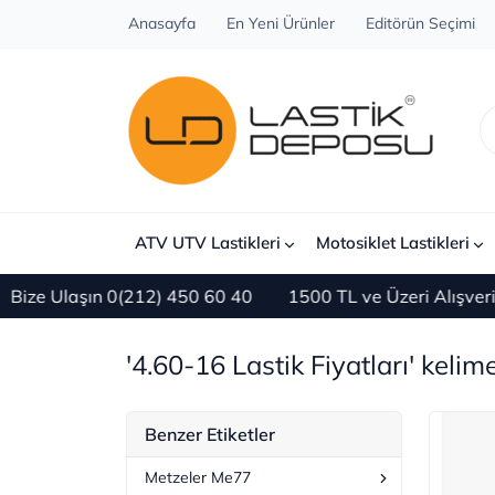
Anasayfa
En Yeni Ürünler
Editörün Seçimi
ATV UTV Lastikleri
Motosiklet Lastikleri
ize Ulaşın 0(212) 450 60 40
1500 TL ve Üzeri Alışveri
'4.60-16 Lastik Fiyatları' kelime
Benzer Etiketler
Metzeler Me77