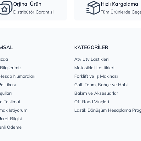
Orjinal Ürün
Hızlı Kargolama
Distribütör Garantisi
Tüm Ürünlerde Geçer
MSAL
KATEGORİLER
ızda
Atv Utv Lastikleri
 Bilgilerimiz
Motosiklet Lastikleri
Hesap Numaraları
Forklift ve İş Makinası
Politikası
Golf, Tarım, Bahçe ve Hobi
şulları
Bakım ve Aksesuarlar
e Teslimat
Off Road Vinçleri
mak İstiyorum
Lastik Dönüşüm Hesaplama Pro
cret Bilgisi
enli Ödeme