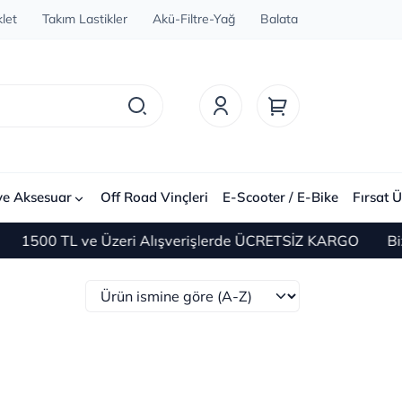
let
Takım Lastikler
Akü-Filtre-Yağ
Balata
ve Aksesuar
Off Road Vinçleri
E-Scooter / E-Bike
Fırsat Ü
1500 TL ve Üzeri Alışverişlerde ÜCRETSİZ KARGO
Bize 