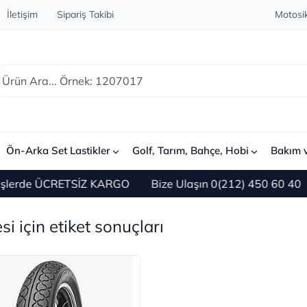
İletişim
Sipariş Takibi
Motosik
Ön-Arka Set Lastikler
Golf, Tarım, Bahçe, Hobi
Bakım 
şlerde ÜCRETSİZ KARGO
Bize Ulaşın 0(212) 450 60 40
si için etiket sonuçları