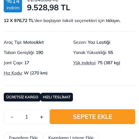
%14
9.528,98 TL
indirim
12 X 976,72 TL
'den başlayan taksit seçenekleri için
tıklayın.
Araç Tipi
:
Motosiklet
Sezon
:
Yaz Lastiği
Taban Genişliği
:
190
Yanak Yüksekliği
:
55
Jant Çapı
:
17
Yük indeksi
:
75 (387 kg)
Hız Kodu
:
W (270 km)
ÜCRETSİZ KARGO
HIZLI TESLİMAT
-
+
SEPETE EKLE
Favorilere Ekle
Kıyaslama Listene Ekle