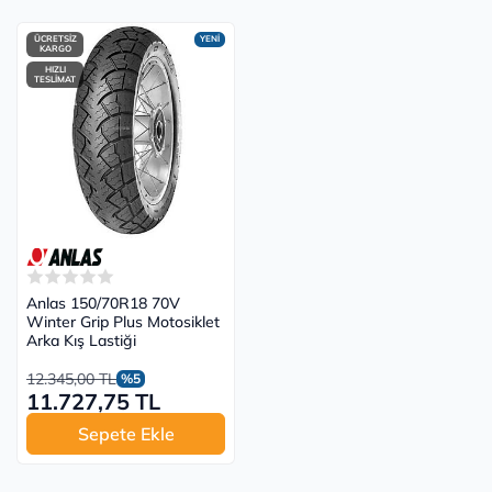
ÜCRETSİZ
YENİ
KARGO
HIZLI
TESLİMAT
Anlas 150/70R18 70V
Winter Grip Plus Motosiklet
Arka Kış Lastiği
12.345,00 TL
%5
11.727,75 TL
Sepete Ekle