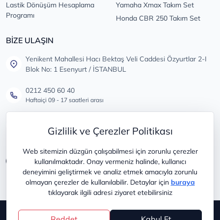
Lastik Dönüşüm Hesaplama
Yamaha Xmax Takım Set
Programı
Honda CBR 250 Takım Set
BİZE ULAŞIN
Yenikent Mahallesi Hacı Bektaş Veli Caddesi Özyurtlar 2-I
Blok No: 1 Esenyurt / İSTANBUL
0212 450 60 40
Haftaiçi 09 - 17 saatleri arası
info@lastikdeposu.com.tr
Gizlilik ve Çerezler Politikası
Tüm öneri ve şikayetleriniz için
Web sitemizin düzgün çalışabilmesi için zorunlu çerezler
kullanılmaktadır. Onay vermeniz halinde, kullanıcı
deneyimini geliştirmek ve analiz etmek amacıyla zorunlu
olmayan çerezler de kullanılabilir. Detaylar için
buraya
tıklayarak ilgili adresi ziyaret etebilirsiniz
Copyright © 2025
lastikdeposu
Reddet
Kabul Et