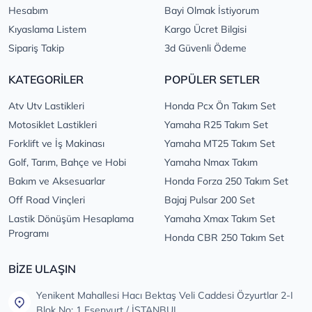
Hesabım
Bayi Olmak İstiyorum
Kıyaslama Listem
Kargo Ücret Bilgisi
Sipariş Takip
3d Güvenli Ödeme
KATEGORİLER
POPÜLER SETLER
Atv Utv Lastikleri
Honda Pcx Ön Takım Set
Motosiklet Lastikleri
Yamaha R25 Takım Set
Forklift ve İş Makinası
Yamaha MT25 Takım Set
Golf, Tarım, Bahçe ve Hobi
Yamaha Nmax Takım
Bakım ve Aksesuarlar
Honda Forza 250 Takım Set
Off Road Vinçleri
Bajaj Pulsar 200 Set
Lastik Dönüşüm Hesaplama
Yamaha Xmax Takım Set
Programı
Honda CBR 250 Takım Set
BİZE ULAŞIN
Yenikent Mahallesi Hacı Bektaş Veli Caddesi Özyurtlar 2-I
Blok No: 1 Esenyurt / İSTANBUL