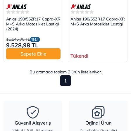
Anlas 190/55ZR17 Capra-XR
Anlas 190/55ZR17 Capra-XR
M+S Arka Motosiklet Lastigi
M+S Arka Motosiklet Lastigi
(2024)
11.145,00 TL
%14
9.528,98 TL
Sepete Ekle
Tükendi
Bu aramada toplam
2
ürün listeleniyor.
1
Güvenli Alışveriş
Orjinal Ürün
256 Bit SSL Şifreleme
Distribütör Garantisi