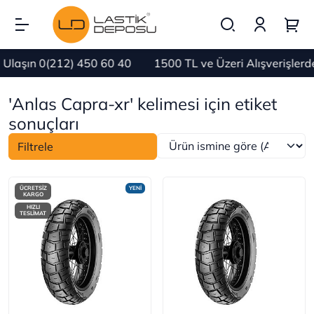
Ulaşın 0(212) 450 60 40
1500 TL ve Üzeri Alışverişler
'Anlas Capra-xr' kelimesi için etiket
sonuçları
Filtrele
ÜCRETSİZ
YENİ
KARGO
HIZLI
TESLİMAT