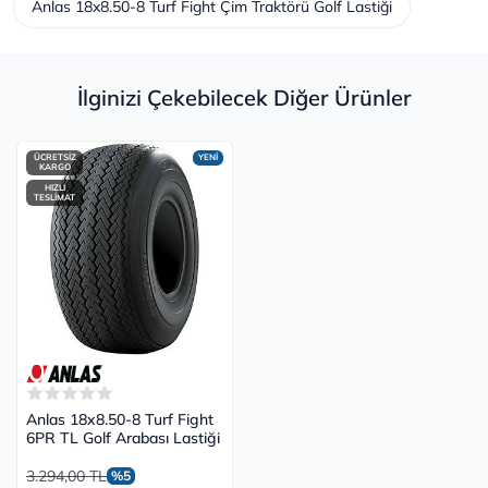
Anlas 18x8.50-8 Turf Fight Çim Traktörü Golf Lastiği
İlginizi Çekebilecek Diğer Ürünler
ÜCRETSİZ
YENİ
KARGO
HIZLI
TESLİMAT
Anlas 18x8.50-8 Turf Fight
6PR TL Golf Arabası Lastiği
3.294,00 TL
%5