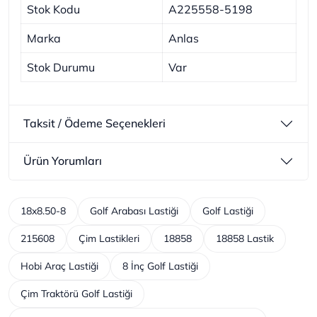
Stok Kodu
A225558-5198
Marka
Anlas
Stok Durumu
Var
Taksit / Ödeme Seçenekleri
Ürün Yorumları
18x8.50-8
Golf Arabası Lastiği
Golf Lastiği
215608
Çim Lastikleri
18858
18858 Lastik
Hobi Araç Lastiği
8 İnç Golf Lastiği
Çim Traktörü Golf Lastiği