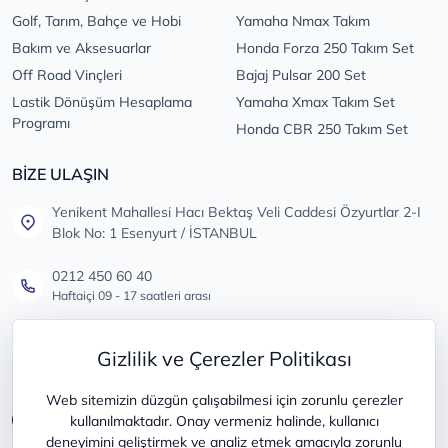
Golf, Tarım, Bahçe ve Hobi
Yamaha Nmax Takım
Bakım ve Aksesuarlar
Honda Forza 250 Takım Set
Off Road Vinçleri
Bajaj Pulsar 200 Set
Lastik Dönüşüm Hesaplama
Yamaha Xmax Takım Set
Programı
Honda CBR 250 Takım Set
BİZE ULAŞIN
Yenikent Mahallesi Hacı Bektaş Veli Caddesi Özyurtlar 2-I
Blok No: 1 Esenyurt / İSTANBUL
0212 450 60 40
Haftaiçi 09 - 17 saatleri arası
info@lastikdeposu.com.tr
Gizlilik ve Çerezler Politikası
Tüm öneri ve şikayetleriniz için
Web sitemizin düzgün çalışabilmesi için zorunlu çerezler
kullanılmaktadır. Onay vermeniz halinde, kullanıcı
deneyimini geliştirmek ve analiz etmek amacıyla zorunlu