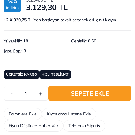
%5
3.129,30 TL
indirim
12 X 320,75 TL
'den başlayan taksit seçenekleri için
tıklayın.
Yükseklik
:
18
Genişlik
:
8.50
Jant Çapı
:
8
ÜCRETSİZ KARGO
HIZLI TESLİMAT
-
+
SEPETE EKLE
Favorilere Ekle
Kıyaslama Listene Ekle
Fiyatı Düşünce Haber Ver
Telefonla Sipariş