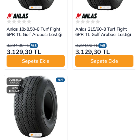
Anlas 18x8.50-8 Turf Fight
Anlas 215/60-8 Turf Fight
6PR TL Golf Arabası Lastiği
6PR TL Golf Arabası Lastiği
3.294,00 TL
3.294,00 TL
%5
%5
3.129,30 TL
3.129,30 TL
Sepete Ekle
Sepete Ekle
ÜCRETSİZ
YENİ
KARGO
HIZLI
TESLİMAT