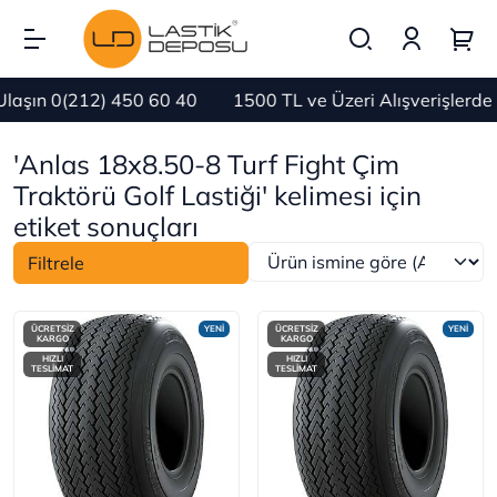
aşın 0(212) 450 60 40
1500 TL ve Üzeri Alışverişlerd
'Anlas 18x8.50-8 Turf Fight Çim
Traktörü Golf Lastiği' kelimesi için
etiket sonuçları
Filtrele
ÜCRETSİZ
YENİ
ÜCRETSİZ
YENİ
KARGO
KARGO
HIZLI
HIZLI
TESLİMAT
TESLİMAT