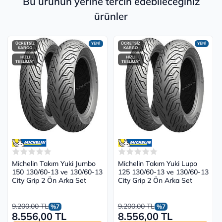
Bu ürünün yerine tercih edebileceğiniz
ürünler
ÜCRETSİZ
YENİ
ÜCRETSİZ
YENİ
KARGO
KARGO
HIZLI
HIZLI
TESLİMAT
TESLİMAT
Michelin Takım Yuki Jumbo
Michelin Takım Yuki Lupo
150 130/60-13 ve 130/60-13
125 130/60-13 ve 130/60-13
City Grip 2 Ön Arka Set
City Grip 2 Ön Arka Set
9.200,00 TL
9.200,00 TL
%7
%7
8.556,00 TL
8.556,00 TL