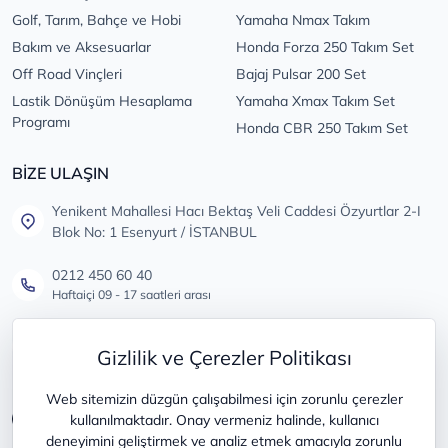
Golf, Tarım, Bahçe ve Hobi
Yamaha Nmax Takım
Bakım ve Aksesuarlar
Honda Forza 250 Takım Set
Off Road Vinçleri
Bajaj Pulsar 200 Set
Lastik Dönüşüm Hesaplama
Yamaha Xmax Takım Set
Programı
Honda CBR 250 Takım Set
BİZE ULAŞIN
Yenikent Mahallesi Hacı Bektaş Veli Caddesi Özyurtlar 2-I
Blok No: 1 Esenyurt / İSTANBUL
0212 450 60 40
Haftaiçi 09 - 17 saatleri arası
info@lastikdeposu.com.tr
Gizlilik ve Çerezler Politikası
Tüm öneri ve şikayetleriniz için
Web sitemizin düzgün çalışabilmesi için zorunlu çerezler
kullanılmaktadır. Onay vermeniz halinde, kullanıcı
deneyimini geliştirmek ve analiz etmek amacıyla zorunlu