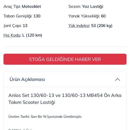
Araç Tipi
:
Motosiklet
Sezon
:
Yaz Lastiği
Taban Genişliği
:
130
Yanak Yüksekliği
:
60
Jant Çapı
:
13
Yük indeksi
:
53 (206 kg)
Hız Kodu
:
L (120 km)
STOĞA GELDİĞİNDE HABER VER
Ürün Açıklaması
Anlas Set 130/60-13 ve 130/60-13 MB454 Ön Arka
Takım Scooter Lastiği
Üretim Tarihi: Son Bir Yıl İçerisinde Üretilmiştir.