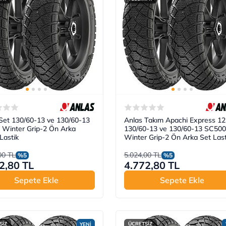
Set 130/60-13 ve 130/60-13
Anlas Takım Apachi Express 12
Winter Grip-2 Ön Arka
130/60-13 ve 130/60-13 SC500
Lastik
Winter Grip-2 Ön Arka Set Last
00 TL
5.024,00 TL
%5
%5
2,80 TL
4.772,80 TL
Sepete Ekle
Sepete Ekle
SİZ
ÜCRETSİZ
YENİ