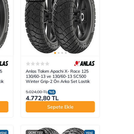
5
Anlas Takım Apachi X- Race 125
130/60-13 ve 130/60-13 SC500
ik
Winter Grip-2 Ön Arka Set Lastik
5.024,00 TL
%5
4.772,80 TL
Sepete Ekle
ÜCRETSİZ
YENİ
YENİ