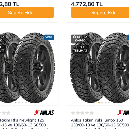
2,80 TL
4.772,80 TL
Sepete Ekle
Sepete Ekle
SİZ
ÜCRETSİZ
YENİ
GO
KARGO
I
HIZLI
MAT
TESLİMAT
Takım Rks Newlight 125
Anlas Takım Yuki Jumbo 150
0-13 ve 130/60-13 SC500
130/60-13 ve 130/60-13 SC500