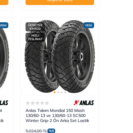
ÜCRETSİZ
YENİ
YENİ
KARGO
HIZLI
TESLİMAT
t
Anlas Takım Mondial 150 Mash
130/60-13 ve 130/60-13 SC500
ik
Winter Grip-2 Ön Arka Set Lastik
5.024,00 TL
%5