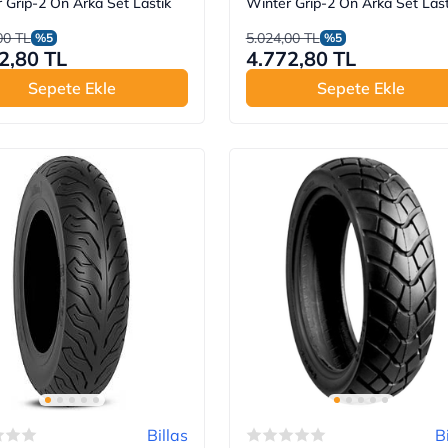
 Grip-2 Ön Arka Set Lastik
Winter Grip-2 Ön Arka Set Last
00 TL
5.024,00 TL
%5
%5
2,80 TL
4.772,80 TL
Sepete Ekle
Sepete Ekle
Billas
B