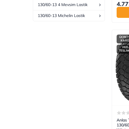
4.77
130/60-13 4 Mevsim Lastik
130/60-13 Michelin Lastik
ÜCRET
KAR
HIZL
TESLİ
Anlas 
130/6