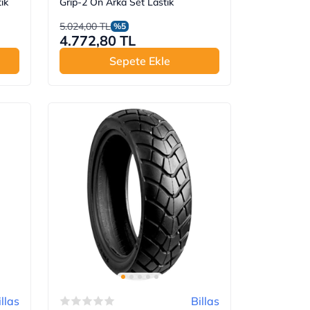
ik
Grip-2 Ön Arka Set Lastik
5.024,00 TL
%5
4.772,80 TL
Sepete Ekle
illas
Billas