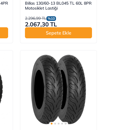
 4PR
Billas 130/60-13 BL045 TL 60L 8PR
Motosiklet Lastiği
2.296,99 TL
%10
2.067,30 TL
Sepete Ekle