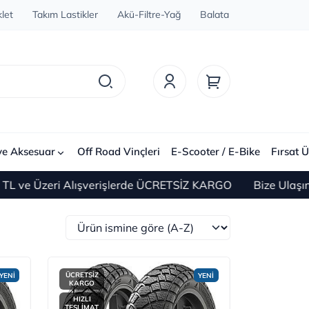
let
Takım Lastikler
Akü-Filtre-Yağ
Balata
ve Aksesuar
Off Road Vinçleri
E-Scooter / E-Bike
Fırsat Ü
i Alışverişlerde ÜCRETSİZ KARGO
Bize Ulaşın 0(212) 45
ÜCRETSİZ
YENİ
YENİ
KARGO
HIZLI
TESLİMAT