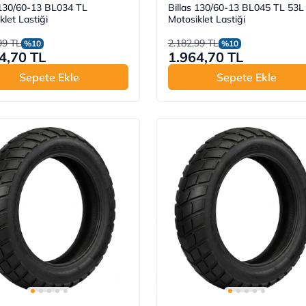
 130/60-13 BL034 TL
Billas 130/60-13 BL045 TL 53L
klet Lastiği
Motosiklet Lastiği
99 TL
2.182,99 TL
%10
%10
4,70 TL
1.964,70 TL
Sepete Ekle
Sepete Ekle