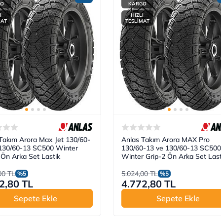
GO
KARGO
I
HIZLI
MAT
TESLİMAT
Takım Arora Max Jet 130/60-
Anlas Takım Arora MAX Pro
 130/60-13 SC500 Winter
130/60-13 ve 130/60-13 SC500
 Ön Arka Set Lastik
Winter Grip-2 Ön Arka Set Last
00 TL
5.024,00 TL
%5
%5
2,80 TL
4.772,80 TL
Sepete Ekle
Sepete Ekle