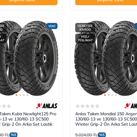
SİZ
ÜCRETSİZ
YENİ
GO
KARGO
I
HIZLI
MAT
TESLİMAT
Takım Kuba Newlight125 Pro
Anlas Takım Mondial 150 Argen
0-13 ve 130/60-13 SC500
130/60-13 ve 130/60-13 SC500
 Grip-2 Ön Arka Set Lastik
Winter Grip-2 Ön Arka Set Last
00 TL
5.024,00 TL
%5
%5