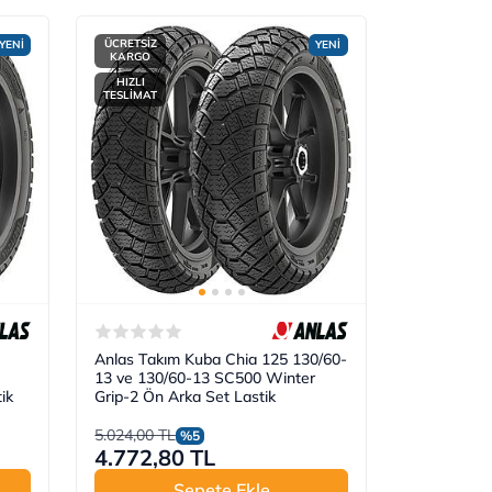
ÜCRETSİZ
YENİ
YENİ
KARGO
HIZLI
TESLİMAT
Anlas Takım Kuba Chia 125 130/60-
13 ve 130/60-13 SC500 Winter
ik
Grip-2 Ön Arka Set Lastik
5.024,00 TL
%5
4.772,80 TL
Sepete Ekle