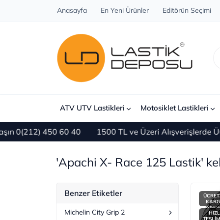
Anasayfa
En Yeni Ürünler
Editörün Seçimi
ATV UTV Lastikleri
Motosiklet Lastikleri
) 450 60 40
1500 TL ve Üzeri Alışverişlerde ÜCRETSİZ 
'Apachi X- Race 125 Lastik' kel
Benzer Etiketler
ÜCRET
KAR
Michelin City Grip 2
HIZL
TESLİ