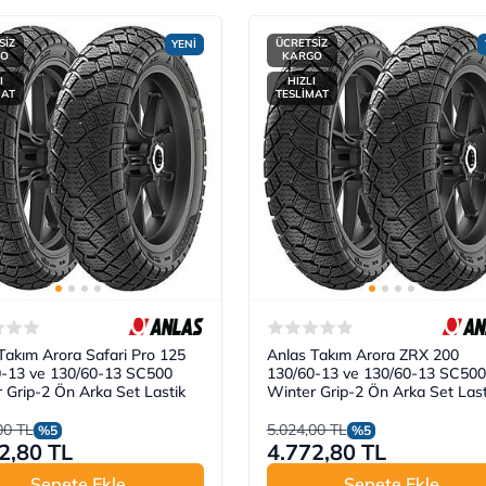
SİZ
ÜCRETSİZ
YENİ
GO
KARGO
I
HIZLI
MAT
TESLİMAT
Takım Arora Safari Pro 125
Anlas Takım Arora ZRX 200
0-13 ve 130/60-13 SC500
130/60-13 ve 130/60-13 SC500
 Grip-2 Ön Arka Set Lastik
Winter Grip-2 Ön Arka Set Last
00 TL
5.024,00 TL
%5
%5
2,80 TL
4.772,80 TL
Sepete Ekle
Sepete Ekle