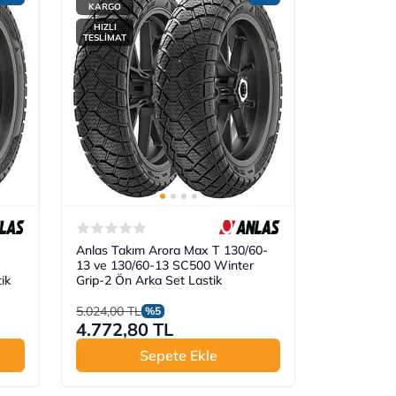
KARGO
HIZLI
TESLİMAT
Anlas Takım Arora Max T 130/60-
13 ve 130/60-13 SC500 Winter
ik
Grip-2 Ön Arka Set Lastik
5.024,00 TL
%5
4.772,80 TL
Sepete Ekle