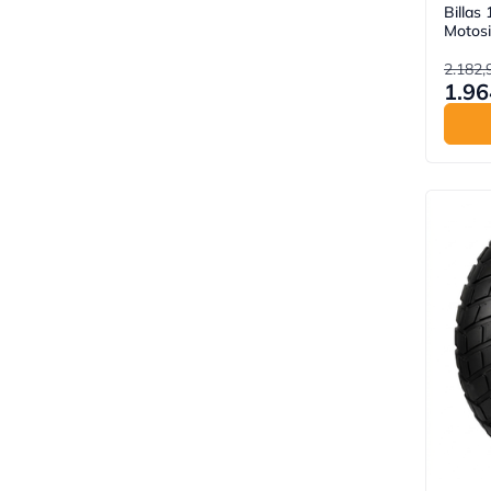
Billas
Motosi
2.182,
1.96