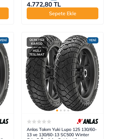
4.772,80 TL
Sepete Ekle
ÜCRETSİZ
YENİ
YENİ
KARGO
HIZLI
TESLİMAT
Anlas Takım Yuki Lupo 125 130/60-
13 ve 130/60-13 SC500 Winter