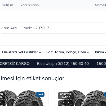
İletişim
Sipariş Takibi
Motosik
Ön-Arka Set Lastikler
Golf, Tarım, Bahçe, Hobi
Bakım 
KARGO
Bize Ulaşın 0(212) 450 60 40
1500 TL ve Üzer
imesi için etiket sonuçları
SİZ
ÜCRETSİZ
YENİ
GO
KARGO
I
HIZLI
MAT
TESLİMAT